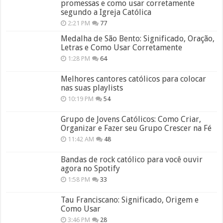
promessas e como usar corretamente
segundo a Igreja Católica
2:21 PM
77
Medalha de São Bento: Significado, Oração,
Letras e Como Usar Corretamente
1:28 PM
64
Melhores cantores católicos para colocar
nas suas playlists
10:19 PM
54
Grupo de Jovens Católicos: Como Criar,
Organizar e Fazer seu Grupo Crescer na Fé
11:42 AM
48
Bandas de rock católico para você ouvir
agora no Spotify
1:58 PM
33
Tau Franciscano: Significado, Origem e
Como Usar
3:46 PM
28