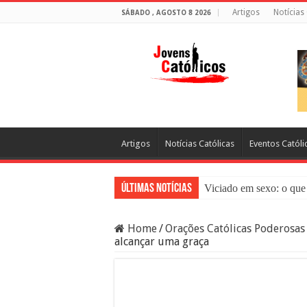
Artigos
Notícias
SÁBADO , AGOSTO 8 2026
Artigos
Notícias Católicas
Eventos Católi
Últimas Notícias
Viciado em sexo: o que 
Sacramento da Reconci
Home
/
Orações Católicas Poderosas
Filme Sagrado Coração
alcançar uma graça
Falsos Amigos: O Que a
8 Pessoas Que Você Nã