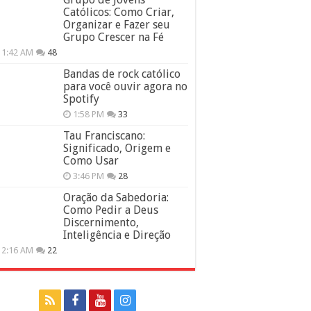
Católicos: Como Criar,
Organizar e Fazer seu
Grupo Crescer na Fé
11:42 AM
48
Bandas de rock católico
para você ouvir agora no
Spotify
1:58 PM
33
Tau Franciscano:
Significado, Origem e
Como Usar
3:46 PM
28
Oração da Sabedoria:
Como Pedir a Deus
Discernimento,
Inteligência e Direção
12:16 AM
22