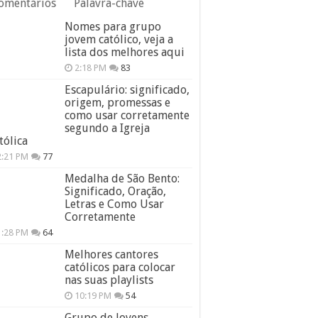
omentários
Palavra-chave
Nomes para grupo
jovem católico, veja a
lista dos melhores aqui
2:18 PM
83
Escapulário: significado,
origem, promessas e
como usar corretamente
segundo a Igreja
tólica
2:21 PM
77
Medalha de São Bento:
Significado, Oração,
Letras e Como Usar
Corretamente
1:28 PM
64
Melhores cantores
católicos para colocar
nas suas playlists
10:19 PM
54
Grupo de Jovens