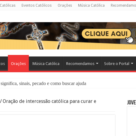
 Católicas
Eventos Católicos
Orações
Música Católica
Recomendamo
cos
Orações
Música Católica
Recomendamos
Sobre o Portal
significa, sinais, pecado e como buscar ajuda
liação: O Que É e Como Fazer uma Boa Confissão
/
Oração de intercessão católica para curar e
Jove
 – Seu Reino Não Terá Fim: O Documentário Que Vai Tocar os Católi
 Bíblia e a Igreja Católica Ensinam Sobre Eles?
o Deve Ajudar Segundo a Bíblia