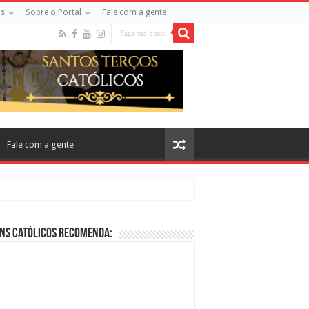
s
Sobre o Portal
Fale com a gente
Fale com a gente
ns Católicos Recomenda:
cos no Cinema