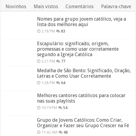
Novinhos
Mais vistos
Comentários
Palavra-chave
Nomes para grupo jovem católico, veja a
lista dos melhores aqui
2:18 PM
83
Escapulário: significado, origem,
promessas e como usar corretamente
segundo a Igreja Católica
2:21 PM
77
Medalha de São Bento: Significado, Oração,
Letras e Como Usar Corretamente
1:28 PM
64
Melhores cantores católicos para colocar
nas suas playlists
10:19 PM
54
Grupo de Jovens Católicos: Como Criar,
Organizar e Fazer seu Grupo Crescer na Fé
11:42 AM
48