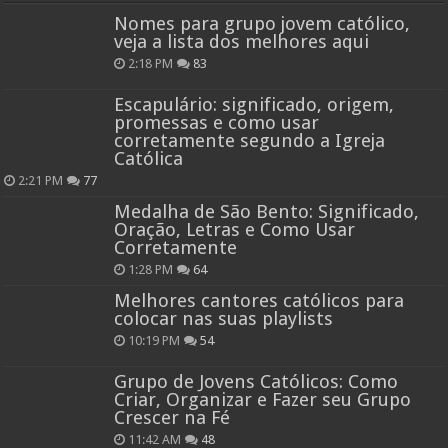
Nomes para grupo jovem católico,
veja a lista dos melhores aqui
2:18 PM
83
Escapulário: significado, origem,
promessas e como usar
corretamente segundo a Igreja
Católica
2:21 PM
77
Medalha de São Bento: Significado,
Oração, Letras e Como Usar
Corretamente
1:28 PM
64
Melhores cantores católicos para
colocar nas suas playlists
10:19 PM
54
Grupo de Jovens Católicos: Como
Criar, Organizar e Fazer seu Grupo
Crescer na Fé
11:42 AM
48