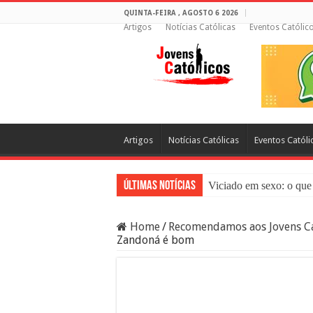
QUINTA-FEIRA , AGOSTO 6 2026
Artigos
Notícias Católicas
Eventos Católic
Artigos
Notícias Católicas
Eventos Católi
Últimas Notícias
Viciado em sexo: o que 
Sacramento da Reconci
Home
/
Recomendamos aos Jovens Ca
Filme Sagrado Coração
Zandoná é bom
Falsos Amigos: O Que a
8 Pessoas Que Você Nã