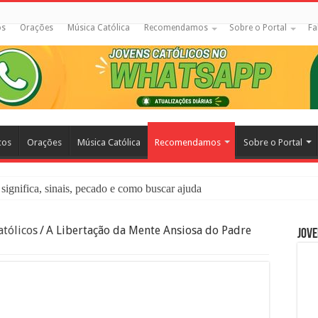
os
Orações
Música Católica
Recomendamos
Sobre o Portal
Fa
cos
Orações
Música Católica
Recomendamos
Sobre o Portal
significa, sinais, pecado e como buscar ajuda
liação: O Que É e Como Fazer uma Boa Confissão
tólicos
/
A Libertação da Mente Ansiosa do Padre
Jove
 – Seu Reino Não Terá Fim: O Documentário Que Vai Tocar os Católi
 Bíblia e a Igreja Católica Ensinam Sobre Eles?
o Deve Ajudar Segundo a Bíblia