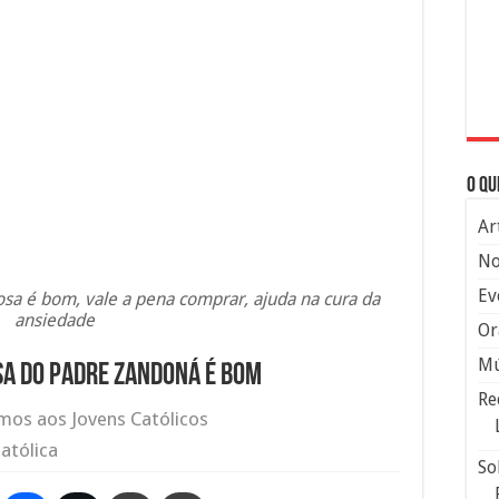
O qu
Ar
No
Ev
sa é bom, vale a pena comprar, ajuda na cura da
ansiedade
Or
Mú
sa do Padre Zandoná é bom
Re
os aos Jovens Católicos
atólica
So