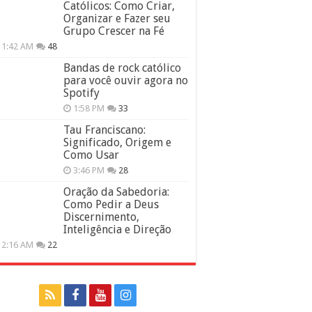
Católicos: Como Criar,
Organizar e Fazer seu
Grupo Crescer na Fé
11:42 AM
48
Bandas de rock católico
para você ouvir agora no
Spotify
1:58 PM
33
Tau Franciscano:
Significado, Origem e
Como Usar
3:46 PM
28
Oração da Sabedoria:
Como Pedir a Deus
Discernimento,
Inteligência e Direção
12:16 AM
22