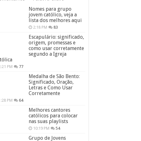
Nomes para grupo
jovem católico, veja a
lista dos melhores aqui
2:18 PM
83
Escapulário: significado,
origem, promessas e
como usar corretamente
segundo a Igreja
tólica
2:21 PM
77
Medalha de São Bento:
Significado, Oração,
Letras e Como Usar
Corretamente
1:28 PM
64
Melhores cantores
católicos para colocar
nas suas playlists
10:19 PM
54
Grupo de Jovens