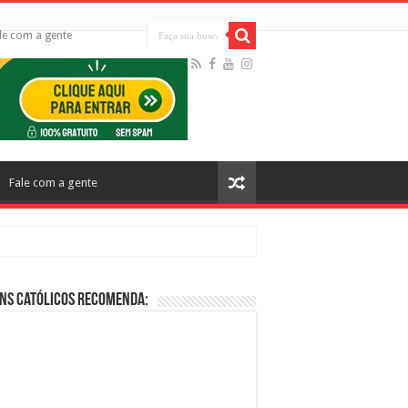
le com a gente
Fale com a gente
ns Católicos Recomenda:
cos no Cinema