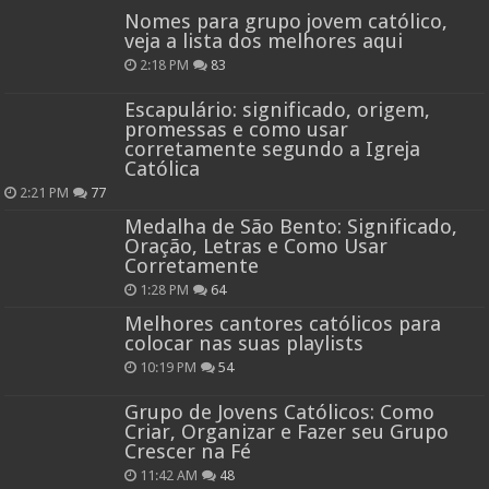
Nomes para grupo jovem católico,
veja a lista dos melhores aqui
2:18 PM
83
Escapulário: significado, origem,
promessas e como usar
corretamente segundo a Igreja
Católica
2:21 PM
77
Medalha de São Bento: Significado,
Oração, Letras e Como Usar
Corretamente
1:28 PM
64
Melhores cantores católicos para
colocar nas suas playlists
10:19 PM
54
Grupo de Jovens Católicos: Como
Criar, Organizar e Fazer seu Grupo
Crescer na Fé
11:42 AM
48