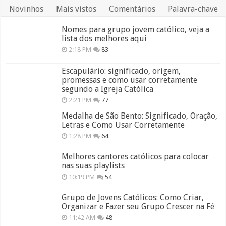
Novinhos
Mais vistos
Comentários
Palavra-chave
Nomes para grupo jovem católico, veja a
lista dos melhores aqui
2:18 PM
83
Escapulário: significado, origem,
promessas e como usar corretamente
segundo a Igreja Católica
2:21 PM
77
Medalha de São Bento: Significado, Oração,
Letras e Como Usar Corretamente
1:28 PM
64
Melhores cantores católicos para colocar
nas suas playlists
10:19 PM
54
Grupo de Jovens Católicos: Como Criar,
Organizar e Fazer seu Grupo Crescer na Fé
11:42 AM
48