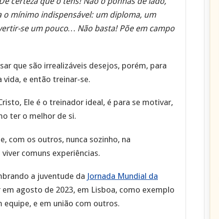
 De certeza que o tens! Não o ponhas de lado,
ta o mínimo indispensável: um diploma, um
ivertir-se um pouco… Não basta! Põe em campo
sar que são irrealizáveis desejos, porém, para
 vida, e então treinar-se.
sto, Ele é o treinador ideal, é para se motivar,
mo ter o melhor de si.
pe, com os outros, nunca sozinho, na
 viver comuns experiências.
mbrando a juventude da
Jornada Mundial da
er em agosto de 2023, em Lisboa, como exemplo
 equipe, e em união com outros.