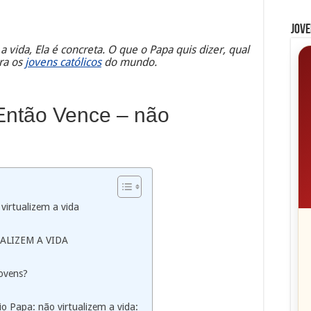
Jove
a vida, Ela é concreta. O que o Papa quis dizer, qual
ara os
jovens católicos
do mundo.
Então Vence – não
virtualizem a vida
UALIZEM A VIDA
jovens?
o Papa: não virtualizem a vida: