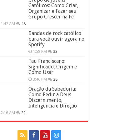
Católicos: Como Criar,
Organizar e Fazer seu
Grupo Crescer na Fé
11:42 AM
48
Bandas de rock católico
para você ouvir agora no
Spotify
1:58 PM
33
Tau Franciscano:
Significado, Origem e
Como Usar
3:46 PM
28
Oração da Sabedoria:
Como Pedir a Deus
Discernimento,
Inteligência e Direção
12:16 AM
22