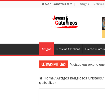
Artigos
Notícias
SÁBADO , AGOSTO 8 2026
Artigos
Notícias Católicas
Eventos Católi
Últimas Notícias
Viciado em sexo: o que 
Sacramento da Reconci
Home
/
Artigos Religiosos Cristãos
/
Filme Sagrado Coração
quis dizer
Falsos Amigos: O Que a
8 Pessoas Que Você Nã