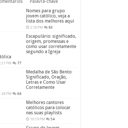
omentários
Palavra-chave
Nomes para grupo
jovem católico, veja a
lista dos melhores aqui
2:18 PM
83
Escapulário: significado,
origem, promessas e
como usar corretamente
segundo a Igreja
tólica
2:21 PM
77
Medalha de São Bento:
Significado, Oração,
Letras e Como Usar
Corretamente
1:28 PM
64
Melhores cantores
católicos para colocar
nas suas playlists
10:19 PM
54
Grupo de Jovens