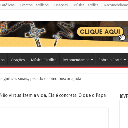
 Católicas
Eventos Católicos
Orações
Música Católica
Recomendamo
cos
Orações
Música Católica
Recomendamos
Sobre o Portal
significa, sinais, pecado e como buscar ajuda
liação: O Que É e Como Fazer uma Boa Confissão
Não virtualizem a vida, Ela é concreta: O que o Papa
Jove
 – Seu Reino Não Terá Fim: O Documentário Que Vai Tocar os Católi
 Bíblia e a Igreja Católica Ensinam Sobre Eles?
o Deve Ajudar Segundo a Bíblia