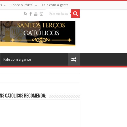
s
Sobre o Portal
Fale com a gente
Fale com a gente
ns Católicos Recomenda:
cos no Cinema