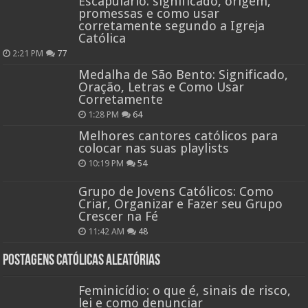
Escapulário: significado, origem,
promessas e como usar
corretamente segundo a Igreja
Católica
2:21 PM
77
Medalha de São Bento: Significado,
Oração, Letras e Como Usar
Corretamente
1:28 PM
64
Melhores cantores católicos para
colocar nas suas playlists
10:19 PM
54
Grupo de Jovens Católicos: Como
Criar, Organizar e Fazer seu Grupo
Crescer na Fé
11:42 AM
48
Postagens católicas aleatórias
Feminicídio: o que é, sinais de risco,
lei e como denunciar