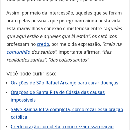
Assim, por meio da intercessão, aqueles que se foram
oram pelas pessoas que peregrinam ainda nesta vida.
Esta maravilhosa conexão e misteriosa entre
“aqueles
que aqui estão e aqueles que lá estão”
, os católicos
professam no
credo
, por meio da expressão,
“creio na
comunhão
dos santos”
, importante afirmar,
“das
realidades santas”
,
“das coisas santas”
.
Você pode curtir isso:
Orações de São Rafael Arcanjo para curar doenças
Orações de Santa Rita de Cássia das causas
impossíveis
Salve Rainha letra completa, como rezar essa oração
católica
Credo oração completa, como rezar essa oração