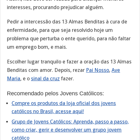
interesses, procurando prejudicar alguém.
Pedir a intercessão das 13 Almas Benditas à cura de
enfermidade, para que seja resolvido hoje um
problema que perturba o ente querido, para não faltar
um emprego bom, e mais.
Escolher lugar tranquilo e fazer a oração das 13 Almas
Benditas com amor. Depois, rezar
Pai Nosso
,
Ave
Maria
, e o
sinal da cruz
fazer.
Recomendado pelos Jovens Católicos:
Compre os produtos da loja oficial dos jovens
católicos no Brasil, acesse aqui!
Grupo de Jovens Católicos: Aprenda, passo a passo,
como criar, gerir e desenvolver um grupo jovem
católico