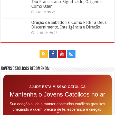
Tau Franciscano: Significado, Origem e
Como Usar
3:46 PM
28
Oração da Sabedoria: Como Pedir a Deus
Discernimento, Inteligência e Direção
12:16 AM
22
Jovens Católicos Recomenda:
```
AJUDE ESTA MISSÃO CATÓLICA
Mantenha o Jovens Católicos no ar
Sua doação ajuda a manter conteúdos católicos gratuitos
chegando a quem precisa de fé, esperança e direção.
```