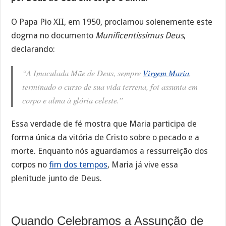
O Papa Pio XII, em 1950, proclamou solenemente este
dogma no documento
Munificentissimus Deus
,
declarando:
“A Imaculada Mãe de Deus, sempre
Virgem Maria
,
terminado o curso de sua vida terrena, foi assunta em
corpo e alma à glória celeste.”
Essa verdade de fé mostra que Maria participa de
forma única da vitória de Cristo sobre o pecado e a
morte. Enquanto nós aguardamos a ressurreição dos
corpos no
fim dos tempos
, Maria já vive essa
plenitude junto de Deus.
Quando Celebramos a Assunção de