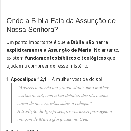
Onde a Bíblia Fala da Assunção de
Nossa Senhora?
Um ponto importante é que
a Bíblia não narra
explicitamente a Assunção de Maria
. No entanto,
existem
fundamentos bíblicos e teológicos
que
ajudam a compreender esse mistério.
Apocalipse 12,1
– A mulher vestida de sol
“Apareceu no céu um grande sinal: uma mulher
vestida de sol, com a lua debaixo dos pés e uma
coroa de doze estrelas sobre a cabeça.”
A tradição da Igreja sempre viu nessa passagem a
imagem de Maria glorificada no Céu.