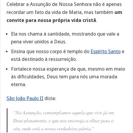
Celebrar a Assunção de Nossa Senhora não é apenas
recordar um fato da vida de Maria, mas também
um
convite para nossa própria vida cristã
.
Ela nos chama à santidade, mostrando que vale a
pena viver unidos a Deus.
Ensina que nosso corpo é templo do
Espírito Santo
e
está destinado à ressurreição.
Fortalece nossa esperança de que, mesmo em meio
às dificuldades, Deus tem para nós uma morada
eterna.
São João Paulo II
dizia:
“Na Assunção, contemplamos aquela que vive já em
Deus plenamente, e que nos encoraja a olhar para o
céu, onde está a nossa verdadeira pátria.”