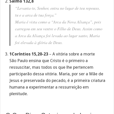
Salmo 132,8
“Levanta-te, Senhor, entra no lugar de teu repouso,
tu e a arca de tua força.”
Maria é vista como a “Arca da Nova Aliança”, pois
carregou em seu ventre o Filho de Deus. Assim como
a Arca da Aliança foi levada ao lugar santo, Maria
foi elevada à glória de Deus.
1Coríntios 15,20-23
– A vitória sobre a morte
São Paulo ensina que Cristo é o primeiro a
ressuscitar, mas todos os que lhe pertencem
participarão dessa vitória. Maria, por ser a Mãe de
Jesus e preservada do pecado, é a primeira criatura
humana a experimentar a ressurreição em
plenitude.