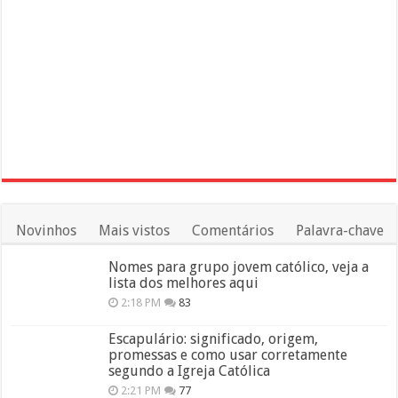
Novinhos
Mais vistos
Comentários
Palavra-chave
Nomes para grupo jovem católico, veja a
lista dos melhores aqui
2:18 PM
83
Escapulário: significado, origem,
promessas e como usar corretamente
segundo a Igreja Católica
2:21 PM
77