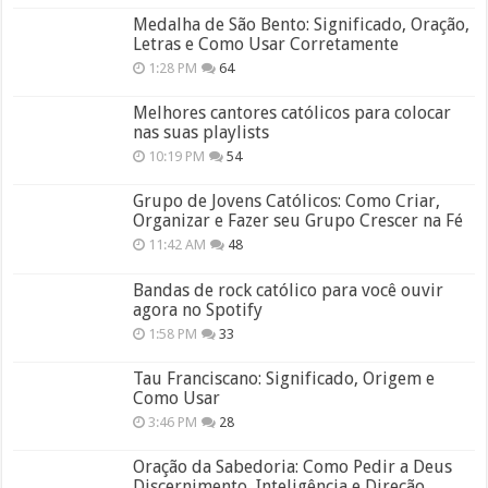
Medalha de São Bento: Significado, Oração,
Letras e Como Usar Corretamente
1:28 PM
64
Melhores cantores católicos para colocar
nas suas playlists
10:19 PM
54
Grupo de Jovens Católicos: Como Criar,
Organizar e Fazer seu Grupo Crescer na Fé
11:42 AM
48
Bandas de rock católico para você ouvir
agora no Spotify
1:58 PM
33
Tau Franciscano: Significado, Origem e
Como Usar
3:46 PM
28
Oração da Sabedoria: Como Pedir a Deus
Discernimento, Inteligência e Direção