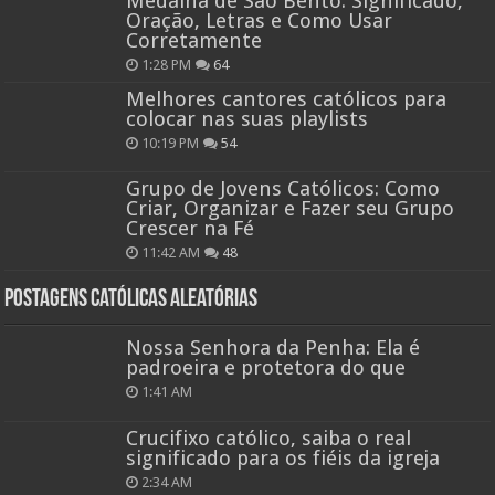
Medalha de São Bento: Significado,
Oração, Letras e Como Usar
Corretamente
1:28 PM
64
Melhores cantores católicos para
colocar nas suas playlists
10:19 PM
54
Grupo de Jovens Católicos: Como
Criar, Organizar e Fazer seu Grupo
Crescer na Fé
11:42 AM
48
Postagens católicas aleatórias
Nossa Senhora da Penha: Ela é
padroeira e protetora do que
1:41 AM
Crucifixo católico, saiba o real
significado para os fiéis da igreja
2:34 AM