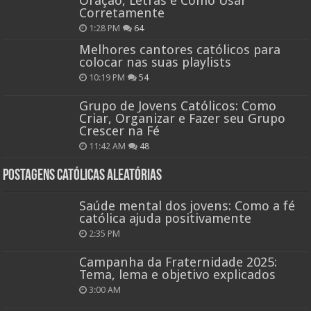
Oração, Letras e Como Usar
Corretamente
1:28 PM
64
Melhores cantores católicos para
colocar nas suas playlists
10:19 PM
54
Grupo de Jovens Católicos: Como
Criar, Organizar e Fazer seu Grupo
Crescer na Fé
11:42 AM
48
Postagens católicas aleatórias
Saúde mental dos jovens: Como a fé
católica ajuda positivamente
2:35 PM
Campanha da Fraternidade 2025:
Tema, lema e objetivo explicados
3:00 AM