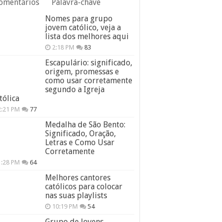
omentários
Palavra-chave
Nomes para grupo
jovem católico, veja a
lista dos melhores aqui
2:18 PM
83
Escapulário: significado,
origem, promessas e
como usar corretamente
segundo a Igreja
tólica
2:21 PM
77
Medalha de São Bento:
Significado, Oração,
Letras e Como Usar
Corretamente
1:28 PM
64
Melhores cantores
católicos para colocar
nas suas playlists
10:19 PM
54
Grupo de Jovens