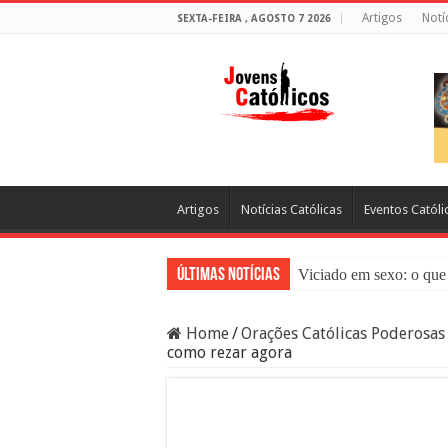
Artigos
Notí
SEXTA-FEIRA , AGOSTO 7 2026
Artigos
Notícias Católicas
Eventos Católi
Últimas Notícias
Viciado em sexo: o que 
Sacramento da Reconci
Home
/
Orações Católicas Poderosas
Filme Sagrado Coração
como rezar agora
Falsos Amigos: O Que a
8 Pessoas Que Você Nã