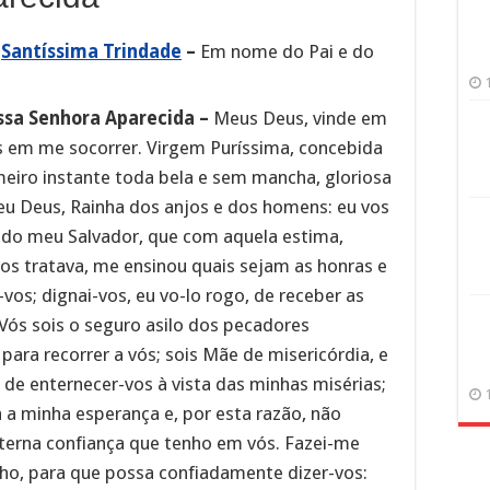
a
Santíssima Trindade
–
Em nome do Pai e do
ossa Senhora Aparecida –
Meus Deus, vinde em
os em me socorrer. Virgem Puríssima, concebida
eiro instante toda bela e sem mancha, gloriosa
eu Deus, Rainha dos anjos e dos homens: eu vos
o meu Salvador, que com aquela estima,
os tratava, me ensinou quais sejam as honras e
vos; dignai-vos, eu vo-lo rogo, de receber as
Vós sois o seguro asilo dos pecadores
para recorrer a vós; sois Mãe de misericórdia, e
r de enternecer-vos à vista das minhas misérias;
a a minha esperança e, por esta razão, não
 terna confiança que tenho em vós. Fazei-me
ho, para que possa confiadamente dizer-vos: