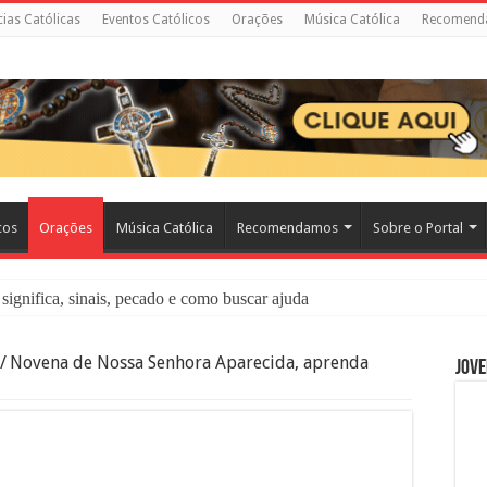
cias Católicas
Eventos Católicos
Orações
Música Católica
Recomend
cos
Orações
Música Católica
Recomendamos
Sobre o Portal
significa, sinais, pecado e como buscar ajuda
liação: O Que É e Como Fazer uma Boa Confissão
/
Novena de Nossa Senhora Aparecida, aprenda
Jove
 – Seu Reino Não Terá Fim: O Documentário Que Vai Tocar os Católi
 Bíblia e a Igreja Católica Ensinam Sobre Eles?
o Deve Ajudar Segundo a Bíblia