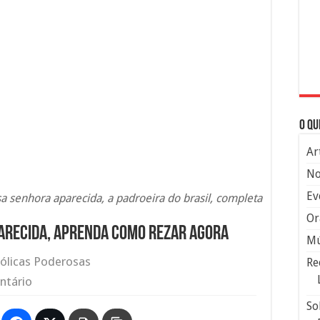
O qu
Ar
No
Ev
 senhora aparecida, a padroeira do brasil, completa
Or
arecida, aprenda como rezar agora
Mú
ólicas Poderosas
Re
ntário
So