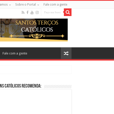
amos
Sobre o Portal
Fale com a gente
Fale com a gente
ns Católicos Recomenda:
cos no Cinema