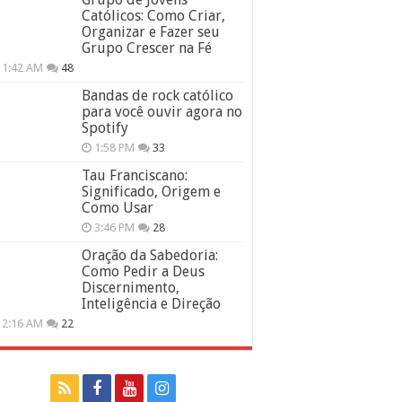
Católicos: Como Criar,
Organizar e Fazer seu
Grupo Crescer na Fé
11:42 AM
48
Bandas de rock católico
para você ouvir agora no
Spotify
1:58 PM
33
Tau Franciscano:
Significado, Origem e
Como Usar
3:46 PM
28
Oração da Sabedoria:
Como Pedir a Deus
Discernimento,
Inteligência e Direção
12:16 AM
22