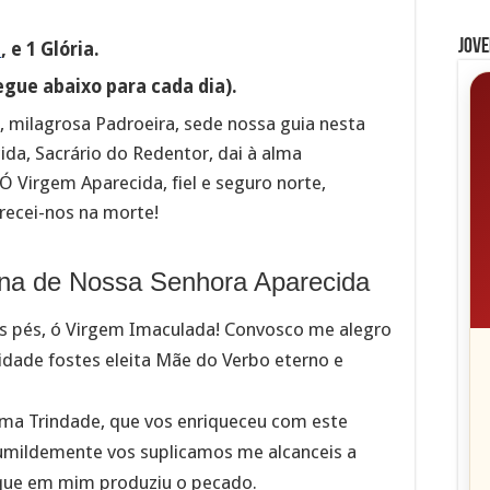
Jove
a
, e 1 Glória.
egue abaixo para cada dia).
 milagrosa Padroeira, sede nossa guia nesta
ida, Sacrário do Redentor, dai à alma
Ó Virgem Aparecida, fiel e seguro norte,
orecei-nos na morte!
na de Nossa Senhora Aparecida
os pés, ó Virgem Imaculada! Convosco me alegro
dade fostes eleita Mãe do Verbo eterno e
ima Trindade, que vos enriqueceu com este
humildemente vos suplicamos me alcanceis a
s que em mim produziu o pecado.