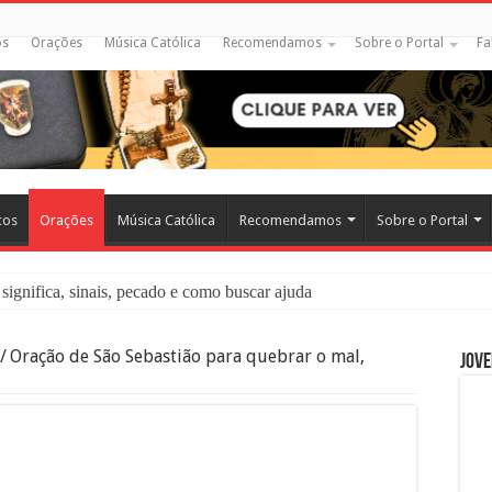
os
Orações
Música Católica
Recomendamos
Sobre o Portal
Fa
cos
Orações
Música Católica
Recomendamos
Sobre o Portal
significa, sinais, pecado e como buscar ajuda
liação: O Que É e Como Fazer uma Boa Confissão
/
Oração de São Sebastião para quebrar o mal,
Jove
 – Seu Reino Não Terá Fim: O Documentário Que Vai Tocar os Católi
 Bíblia e a Igreja Católica Ensinam Sobre Eles?
o Deve Ajudar Segundo a Bíblia