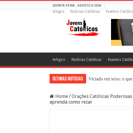
QUINTA-FEIRA , AGOSTO 6 2026
Artigos
Notícias Católicas
Eventos Católic
Artigos
Notícias Católicas
Eventos Católi
Últimas Notícias
Viciado em sexo: o que 
Sacramento da Reconci
Home
/
Orações Católicas Poderosas
Filme Sagrado Coração
aprenda como rezar
Falsos Amigos: O Que a
8 Pessoas Que Você Nã