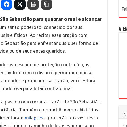
Fa
São Sebastião para quebrar o mal e alcançar
 um santo poderoso, conhecido por sua
Aten
uais e físicos. Ao recitar essa oração com
ão Sebastião para enfrentar qualquer forma de
vida ou de seus entes queridos.
oderoso escudo de proteção contra forças
onectando-o com o divino e permitindo que a
 aprender e praticar essa oração, você estará
poderosa para lutar contra o mal.
 a passo como rezar a oração de São Sebastião,
portância. Também compartilharemos histórias
N
erimentaram
milagres
e proteção através dessa
 descobrir um caminho de luz e esperança ao
C