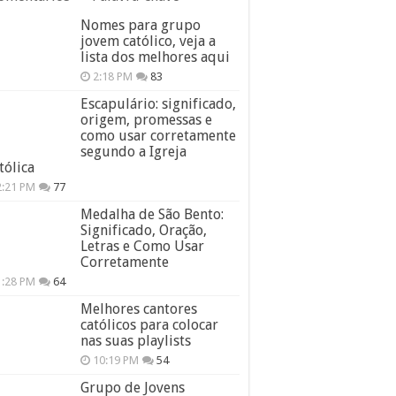
Nomes para grupo
jovem católico, veja a
lista dos melhores aqui
2:18 PM
83
Escapulário: significado,
origem, promessas e
como usar corretamente
segundo a Igreja
tólica
2:21 PM
77
Medalha de São Bento:
Significado, Oração,
Letras e Como Usar
Corretamente
1:28 PM
64
Melhores cantores
católicos para colocar
nas suas playlists
10:19 PM
54
Grupo de Jovens