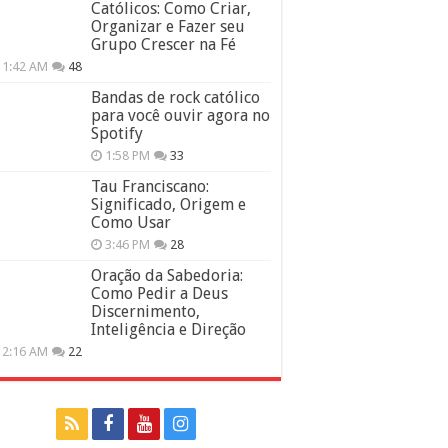
Católicos: Como Criar,
Organizar e Fazer seu
Grupo Crescer na Fé
11:42 AM
48
Bandas de rock católico
para você ouvir agora no
Spotify
1:58 PM
33
Tau Franciscano:
Significado, Origem e
Como Usar
3:46 PM
28
Oração da Sabedoria:
Como Pedir a Deus
Discernimento,
Inteligência e Direção
12:16 AM
22