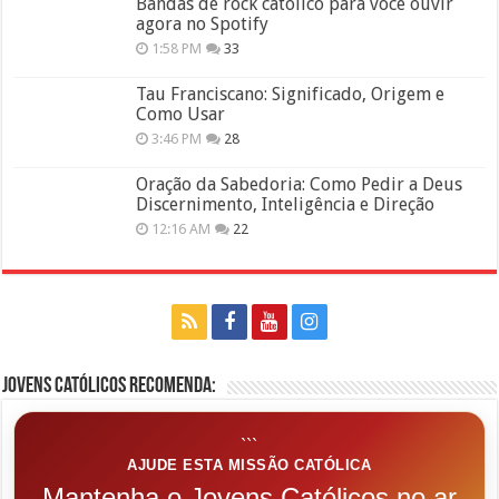
Bandas de rock católico para você ouvir
agora no Spotify
1:58 PM
33
Tau Franciscano: Significado, Origem e
Como Usar
3:46 PM
28
Oração da Sabedoria: Como Pedir a Deus
Discernimento, Inteligência e Direção
12:16 AM
22
Jovens Católicos Recomenda:
```
AJUDE ESTA MISSÃO CATÓLICA
Mantenha o Jovens Católicos no ar