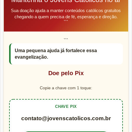
Sua doação ajuda a manter conteúdos católicos gratuitos
chegando a quem precisa de fé, esperança e direção.
```
```
Uma pequena ajuda já fortalece essa
evangelização.
Doe pelo Pix
Copie a chave com 1 toque:
CHAVE PIX
contato@jovenscatolicos.com.br