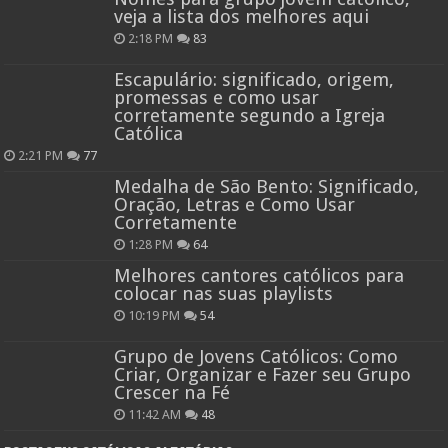
veja a lista dos melhores aqui
2:18 PM
83
Escapulário: significado, origem,
promessas e como usar
corretamente segundo a Igreja
Católica
2:21 PM
77
Medalha de São Bento: Significado,
Oração, Letras e Como Usar
Corretamente
1:28 PM
64
Melhores cantores católicos para
colocar nas suas playlists
10:19 PM
54
Grupo de Jovens Católicos: Como
Criar, Organizar e Fazer seu Grupo
Crescer na Fé
11:42 AM
48