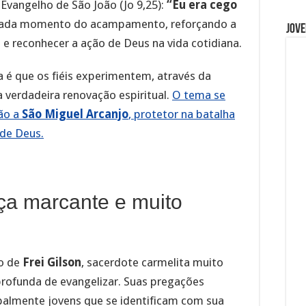
Evangelho de São João (Jo 9,25):
“Eu era cego
 cada momento do acampamento, reforçando a
Jove
é e reconhecer a ação de Deus na vida cotidiana.
 é que os fiéis experimentem, através da
 verdadeira renovação espiritual.
O tema se
ão a
São Miguel Arcanjo
, protetor na batalha
 de Deus.
nça marcante e muito
 o de
Frei Gilson
, sacerdote carmelita muito
profunda de evangelizar. Suas pregações
palmente jovens que se identificam com sua