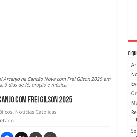
O qu
Ar
No
l Arcanjo na Canção Nova com Frei Gilson 2025 em
Ev
a. 3 dias de fé, oração e música.
Or
anjo com Frei Gilson 2025
Mú
ólicos
,
Notícias Católicas
Re
ntário
So