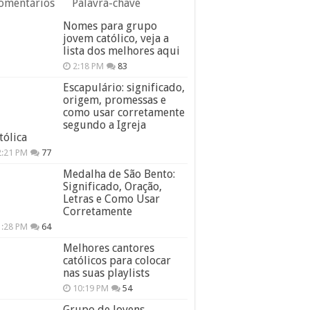
omentários
Palavra-chave
Nomes para grupo
jovem católico, veja a
lista dos melhores aqui
2:18 PM
83
Escapulário: significado,
origem, promessas e
como usar corretamente
segundo a Igreja
tólica
2:21 PM
77
Medalha de São Bento:
Significado, Oração,
Letras e Como Usar
Corretamente
1:28 PM
64
Melhores cantores
católicos para colocar
nas suas playlists
10:19 PM
54
Grupo de Jovens