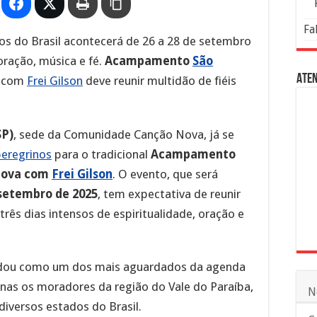
Fa
s do Brasil acontecerá de 26 a 28 de setembro
ração, música e fé.
Acampamento
São
Aten
com
Frei Gilson
deve reunir multidão de fiéis
SP)
, sede da Comunidade Canção Nova, já se
peregrinos
para o tradicional
Acampamento
 Nova com
Frei Gilson
. O evento, que será
 setembro de 2025
, tem expectativa de reunir
três dias intensos de espiritualidade, oração e
lidou como um dos mais aguardados da agenda
enas os moradores da região do Vale do Paraíba,
N
iversos estados do Brasil.