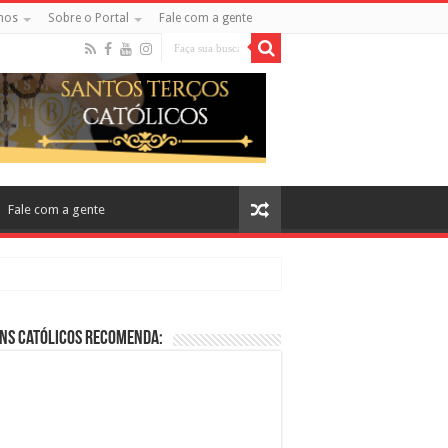
mos
Sobre o Portal
Fale com a gente
Fale com a gente
ns Católicos Recomenda:
cos no Cinema