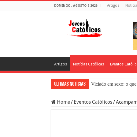
Artigos
Notíci
DOMINGO , AGOSTO 9 2026
Artigos
Notícias Católicas
Eventos Católi
Últimas Notícias
Viciado em sexo: o que 
Sacramento da Reconci
Home
/
Eventos Católicos
/
Acampame
Filme Sagrado Coração
Falsos Amigos: O Que a
8 Pessoas Que Você Nã