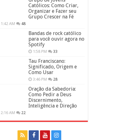
Católicos: Como Criar,
Organizar e Fazer seu
Grupo Crescer na Fé
11:42 AM
48
Bandas de rock católico
para você ouvir agora no
Spotify
1:58 PM
33
Tau Franciscano:
Significado, Origem e
Como Usar
3:46 PM
28
Oração da Sabedoria:
Como Pedir a Deus
Discernimento,
Inteligência e Direção
12:16 AM
22