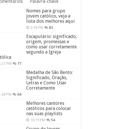
omentários
Palavra-chave
Nomes para grupo
jovem católico, veja a
lista dos melhores aqui
2:18 PM
83
Escapulário: significado,
origem, promessas e
como usar corretamente
segundo a Igreja
tólica
2:21 PM
77
Medalha de São Bento:
Significado, Oração,
Letras e Como Usar
Corretamente
1:28 PM
64
Melhores cantores
católicos para colocar
nas suas playlists
10:19 PM
54
Grupo de Jovens