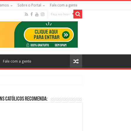
amos
Sobre o Portal
Fale com a gente
Fale com a gente
ns Católicos Recomenda:
cos no Cinema