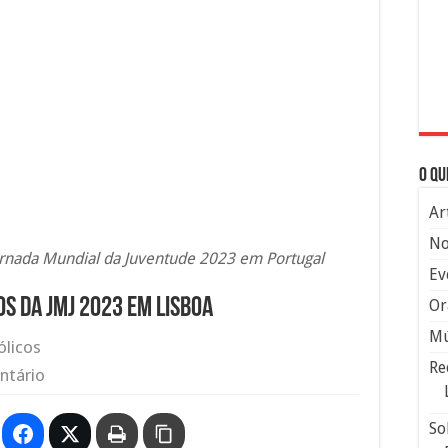
O qu
Ar
No
Jornada Mundial da Juventude 2023 em Portugal
Ev
s da JMJ 2023 em Lisboa
Or
Mú
ólicos
Re
ntário
So