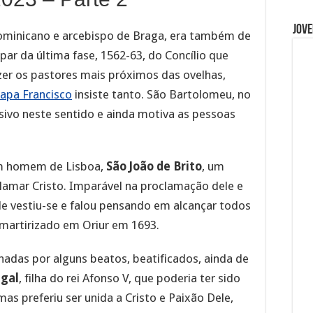
Jove
ominicano e arcebispo de Braga, era também de
cipar da última fase, 1562-63, do Concílio que
azer os pastores mais próximos das ovelhas,
apa Francisco
insiste tanto. São Bartolomeu, no
sivo neste sentido e ainda motiva as pessoas
em homem de Lisboa,
São João de Brito
, um
oclamar Cristo. Imparável na proclamação dele e
le vestiu-se e falou pensando em alcançar todos
i martirizado em Oriur em 1693.
as por alguns beatos, beatificados, ainda de
ugal
, filha do rei Afonso V, que poderia ter sido
mas preferiu ser unida a Cristo e Paixão Dele,