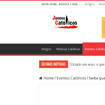
Artigos
Notí
SEXTA-FEIRA , AGOSTO 7 2026
Artigos
Notícias Católicas
Eventos Católi
Últimas Notícias
Viciado em sexo: o que 
Sacramento da Reconci
Home
/
Eventos Católicos
/
Saiba qua
Filme Sagrado Coração
Falsos Amigos: O Que a
8 Pessoas Que Você Nã