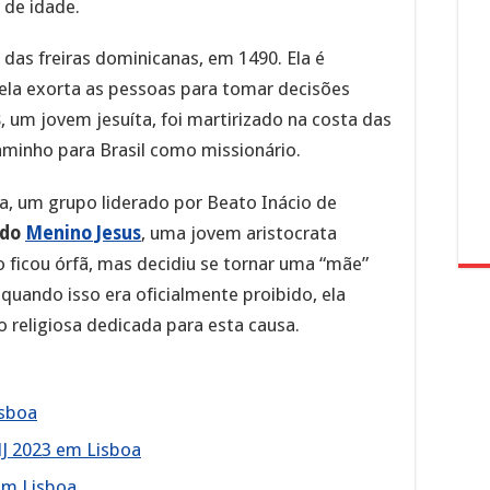
 de idade.
das freiras dominicanas, em 1490. Ela é
ela exorta as pessoas para tomar decisões
s
, um jovem jesuíta, foi martirizado na costa das
aminho para Brasil como missionário.
ca, um grupo liderado por Beato Inácio de
 do
Menino Jesus
, uma jovem aristocrata
go ficou órfã, mas decidiu se tornar uma “mãe”
quando isso era oficialmente proibido, ela
religiosa dedicada para esta causa.
isboa
MJ 2023 em Lisboa
em Lisboa