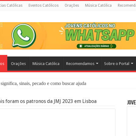
cias Católicas
Eventos Católicos
Orações
Música Católica
Recomend
cos
Orações
Música Católica
Recomendamos
Sobre o Portal
significa, sinais, pecado e como buscar ajuda
liação: O Que É e Como Fazer uma Boa Confissão
is foram os patronos da JMJ 2023 em Lisboa
Jove
 – Seu Reino Não Terá Fim: O Documentário Que Vai Tocar os Católi
 Bíblia e a Igreja Católica Ensinam Sobre Eles?
o Deve Ajudar Segundo a Bíblia