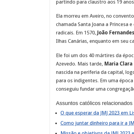
partindo para claustro aos 19 anos
Ela morreu em Aveiro, no convento 
chamada Santa Joana a Princesa e 
radicais. Em 1570,
João Fernande
Ilhas Canárias, enquanto em seu c
Ele foi um dos 40 mártires da épo
Azevedo. Mais tarde,
Maria Clara
nascida na periferia da capital, lo
para os indigentes. Em uma época 
conseguiu fundar uma congregação 
Assuntos católicos relacionados
O que esperar da JMJ 2023 em L
Como juntar dinheiro para ir a J
Missão e objetivos da JMJ 2023 