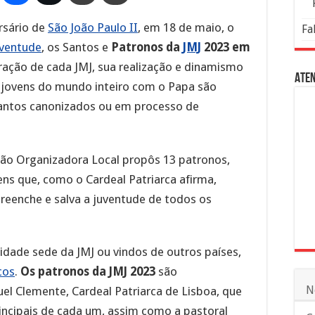
rsário de
São João Paulo II
, em 18 de maio, o
Fa
uventude
, os Santos e
Patronos da
JMJ
2023 em
ação de cada JMJ, sua realização e dinamismo
Aten
 jovens do mundo inteiro com o Papa são
santos canonizados ou em processo de
são Organizadora Local propôs 13 patronos,
ns que, como o Cardeal Patriarca afirma,
reenche e salva a juventude de todos os
idade sede da JMJ ou vindos de outros países,
cos
.
Os patronos da JMJ 2023
são
N
l Clemente, Cardeal Patriarca de Lisboa, que
rincipais de cada um, assim como a pastoral