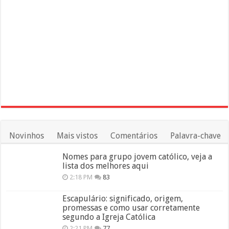
Novinhos
Mais vistos
Comentários
Palavra-chave
Nomes para grupo jovem católico, veja a
lista dos melhores aqui
2:18 PM
83
Escapulário: significado, origem,
promessas e como usar corretamente
segundo a Igreja Católica
2:21 PM
77