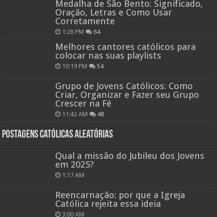
Medalha de São Bento: Significado,
Oração, Letras e Como Usar
Corretamente
1:28 PM
64
Melhores cantores católicos para
colocar nas suas playlists
10:19 PM
54
Grupo de Jovens Católicos: Como
Criar, Organizar e Fazer seu Grupo
Crescer na Fé
11:42 AM
48
Postagens católicas aleatórias
Qual a missão do Jubileu dos Jovens
em 2025?
1:17 AM
Reencarnação: por que a Igreja
Católica rejeita essa ideia
3:00 AM