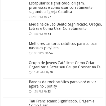
Escapulário: significado, origem,
promessas e como usar corretamente
segundo a Igreja Católica
2:21 PM
77
Medalha de São Bento: Significado, Oração,
Letras e Como Usar Corretamente
1:28 PM
64
Melhores cantores católicos para colocar
nas suas playlists
10:19 PM
54
Grupo de Jovens Católicos: Como Criar,
Organizar e Fazer seu Grupo Crescer na Fé
11:42 AM
48
Bandas de rock católico para você ouvir
agora no Spotify
1:58 PM
33
Tau Franciscano: Significado, Origem e
Como Usar