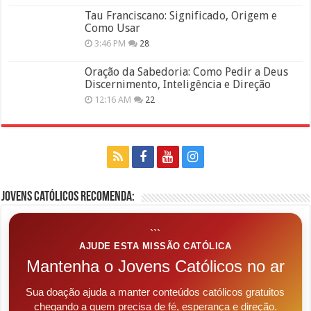
Tau Franciscano: Significado, Origem e
Como Usar
3:46 PM
28
Oração da Sabedoria: Como Pedir a Deus
Discernimento, Inteligência e Direção
12:16 AM
22
Jovens Católicos Recomenda:
```
AJUDE ESTA MISSÃO CATÓLICA
Mantenha o Jovens Católicos no ar
Sua doação ajuda a manter conteúdos católicos gratuitos
chegando a quem precisa de fé, esperança e direção.