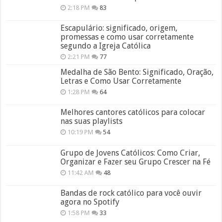
2:18 PM
83
Escapulário: significado, origem,
promessas e como usar corretamente
segundo a Igreja Católica
2:21 PM
77
Medalha de São Bento: Significado, Oração,
Letras e Como Usar Corretamente
1:28 PM
64
Melhores cantores católicos para colocar
nas suas playlists
10:19 PM
54
Grupo de Jovens Católicos: Como Criar,
Organizar e Fazer seu Grupo Crescer na Fé
11:42 AM
48
Bandas de rock católico para você ouvir
agora no Spotify
1:58 PM
33