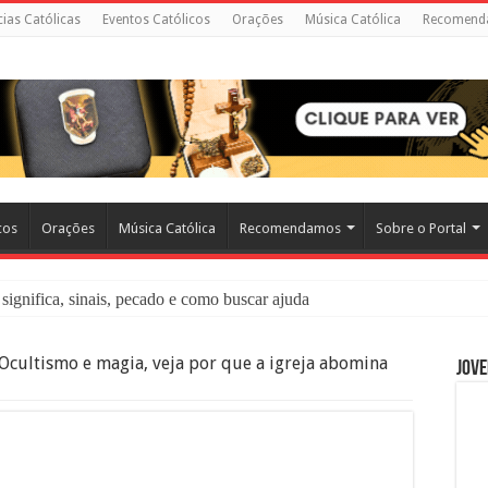
cias Católicas
Eventos Católicos
Orações
Música Católica
Recomend
cos
Orações
Música Católica
Recomendamos
Sobre o Portal
significa, sinais, pecado e como buscar ajuda
liação: O Que É e Como Fazer uma Boa Confissão
Ocultismo e magia, veja por que a igreja abomina
Jove
 – Seu Reino Não Terá Fim: O Documentário Que Vai Tocar os Católi
 Bíblia e a Igreja Católica Ensinam Sobre Eles?
o Deve Ajudar Segundo a Bíblia