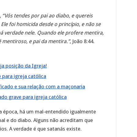
,
“Vós tendes por pai ao diabo, e quereis
 Ele foi homicida desde o princípio, e não se
á verdade nele. Quando ele profere mentira,
é mentiroso, e pai da mentira.”
, João 8:44.
a posição da Igreja!
para igreja católica
ificado e sua relação com a maçonaria
o grave para igreja católica
a época, há um mal-entendido igualmente
al e do diabo. Alguns não acreditam que
os. A verdade é que satanás existe.