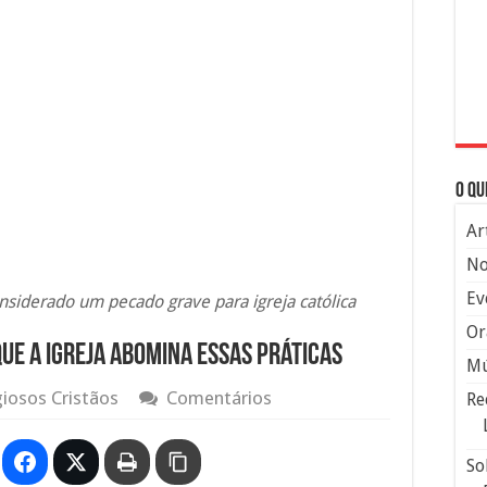
O qu
Ar
No
Ev
nsiderado um pecado grave para igreja católica
Or
que a igreja abomina essas práticas
Mú
giosos Cristãos
Comentários
Re
So