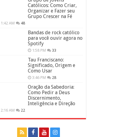
Católicos: Como Criar,
Organizar e Fazer seu
Grupo Crescer na Fé
11:42 AM
48
Bandas de rock católico
para você ouvir agora no
Spotify
1:58 PM
33
Tau Franciscano:
Significado, Origem e
Como Usar
3:46 PM
28
Oração da Sabedoria:
Como Pedir a Deus
Discernimento,
Inteligência e Direção
12:16 AM
22