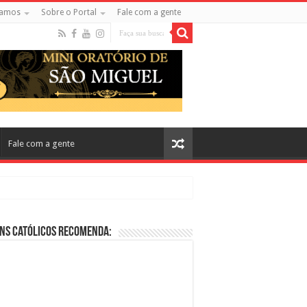
amos
Sobre o Portal
Fale com a gente
Fale com a gente
ns Católicos Recomenda:
cos no Cinema