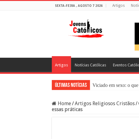
Artigos
Notí
SEXTA-FEIRA , AGOSTO 7 2026
Artigos
Notícias Católicas
Eventos Católi
Últimas Notícias
Viciado em sexo: o que 
Sacramento da Reconci
Home
/
Artigos Religiosos Cristãos
/
Filme Sagrado Coração
essas práticas
Falsos Amigos: O Que a
8 Pessoas Que Você Nã