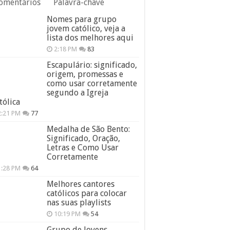
omentários
Palavra-chave
Nomes para grupo
jovem católico, veja a
lista dos melhores aqui
2:18 PM
83
Escapulário: significado,
origem, promessas e
como usar corretamente
segundo a Igreja
tólica
2:21 PM
77
Medalha de São Bento:
Significado, Oração,
Letras e Como Usar
Corretamente
1:28 PM
64
Melhores cantores
católicos para colocar
nas suas playlists
10:19 PM
54
Grupo de Jovens