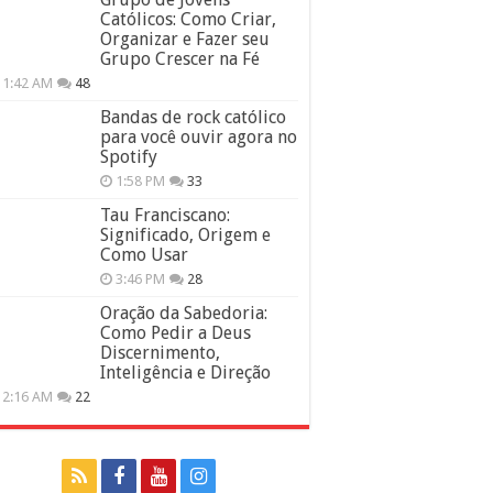
Católicos: Como Criar,
Organizar e Fazer seu
Grupo Crescer na Fé
11:42 AM
48
Bandas de rock católico
para você ouvir agora no
Spotify
1:58 PM
33
Tau Franciscano:
Significado, Origem e
Como Usar
3:46 PM
28
Oração da Sabedoria:
Como Pedir a Deus
Discernimento,
Inteligência e Direção
12:16 AM
22