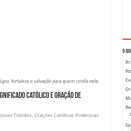
O qu
Ar
No
Ev
gio, fortaleza e salvação para quem confia nele.
Or
gnificado Católico e Oração de
Mú
Re
giosos Cristãos
,
Orações Católicas Poderosas
So