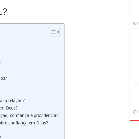
1?
?
jos?
l a relação?
 em Deus?
ção, confiança e providência?
obre confiança em Deus?
?