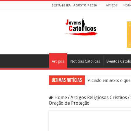
Artigos
Notí
SEXTA-FEIRA , AGOSTO 7 2026
Artigos
Notícias Católicas
Eventos Católi
Últimas Notícias
Viciado em sexo: o que 
Sacramento da Reconci
Home
/
Artigos Religiosos Cristãos
/
Filme Sagrado Coração
Oração de Proteção
Falsos Amigos: O Que a
8 Pessoas Que Você Nã