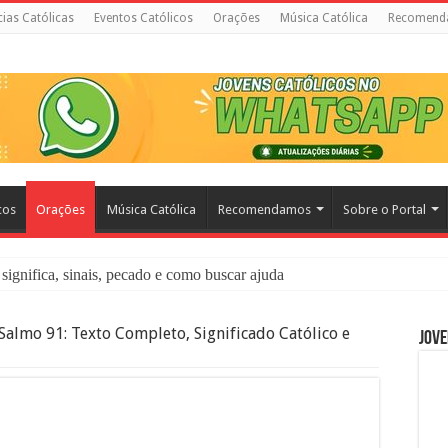
cias Católicas
Eventos Católicos
Orações
Música Católica
Recomend
cos
Orações
Música Católica
Recomendamos
Sobre o Portal
significa, sinais, pecado e como buscar ajuda
liação: O Que É e Como Fazer uma Boa Confissão
Salmo 91: Texto Completo, Significado Católico e
Jove
 – Seu Reino Não Terá Fim: O Documentário Que Vai Tocar os Católi
 Bíblia e a Igreja Católica Ensinam Sobre Eles?
o Deve Ajudar Segundo a Bíblia