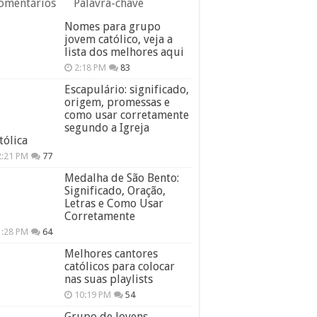
omentários
Palavra-chave
Nomes para grupo
jovem católico, veja a
lista dos melhores aqui
2:18 PM
83
Escapulário: significado,
origem, promessas e
como usar corretamente
segundo a Igreja
tólica
2:21 PM
77
Medalha de São Bento:
Significado, Oração,
Letras e Como Usar
Corretamente
1:28 PM
64
Melhores cantores
católicos para colocar
nas suas playlists
10:19 PM
54
Grupo de Jovens