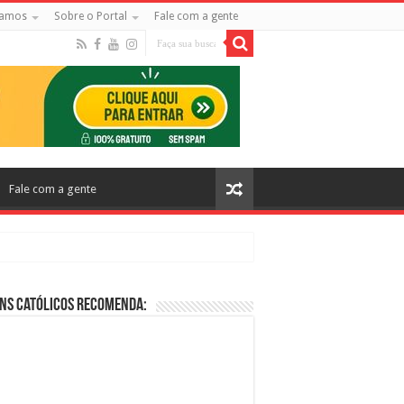
amos
Sobre o Portal
Fale com a gente
Fale com a gente
ns Católicos Recomenda:
cos no Cinema