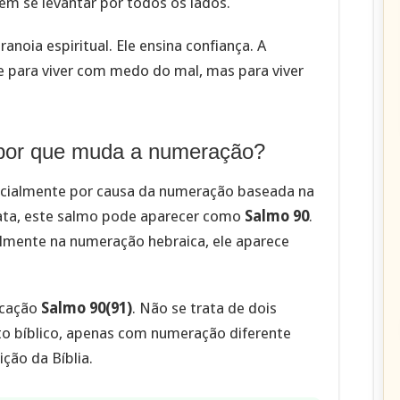
em se levantar por todos os lados.
noia espiritual. Ele ensina confiança. A
 para viver com medo do mal, mas para viver
 por que muda a numeração?
pecialmente por causa da numeração baseada na
gata, este salmo pode aparecer como
Salmo 90
.
lmente na numeração hebraica, ele aparece
icação
Salmo 90(91)
. Não se trata de dois
to bíblico, apenas com numeração diferente
ção da Bíblia.