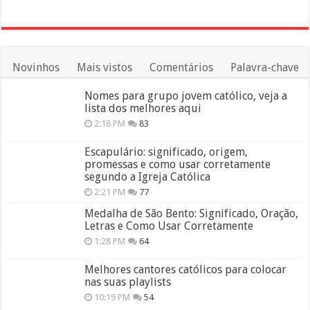
Novinhos
Mais vistos
Comentários
Palavra-chave
Nomes para grupo jovem católico, veja a
lista dos melhores aqui
2:18 PM
83
Escapulário: significado, origem,
promessas e como usar corretamente
segundo a Igreja Católica
2:21 PM
77
Medalha de São Bento: Significado, Oração,
Letras e Como Usar Corretamente
1:28 PM
64
Melhores cantores católicos para colocar
nas suas playlists
10:19 PM
54