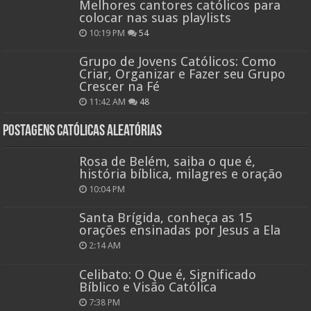
Melhores cantores católicos para
colocar nas suas playlists
10:19 PM
54
Grupo de Jovens Católicos: Como
Criar, Organizar e Fazer seu Grupo
Crescer na Fé
11:42 AM
48
Postagens católicas aleatórias
Rosa de Belém, saiba o que é,
história bíblica, milagres e oração
10:04 PM
Santa Brígida, conheça as 15
orações ensinadas por Jesus a Ela
2:14 AM
Celibato: O Que é, Significado
Bíblico e Visão Católica
7:38 PM