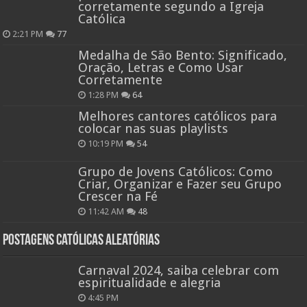
corretamente segundo a Igreja
Católica
2:21 PM
77
Medalha de São Bento: Significado,
Oração, Letras e Como Usar
Corretamente
1:28 PM
64
Melhores cantores católicos para
colocar nas suas playlists
10:19 PM
54
Grupo de Jovens Católicos: Como
Criar, Organizar e Fazer seu Grupo
Crescer na Fé
11:42 AM
48
Postagens católicas aleatórias
Carnaval 2024, saiba celebrar com
espiritualidade e alegria
4:45 PM