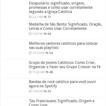
Escapulário: significado, origem,
promessas e como usar corretamente
segundo a Igreja Católica
2:21 PM
77
Medalha de São Bento: Significado, Oração,
Letras e Como Usar Corretamente
1:28 PM
64
Melhores cantores católicos para colocar
nas suas playlists
10:19 PM
54
Grupo de Jovens Católicos: Como Criar,
Organizar e Fazer seu Grupo Crescer na Fé
11:42 AM
48
Bandas de rock católico para você ouvir
agora no Spotify
1:58 PM
33
Tau Franciscano: Significado, Origem e
Como Usar