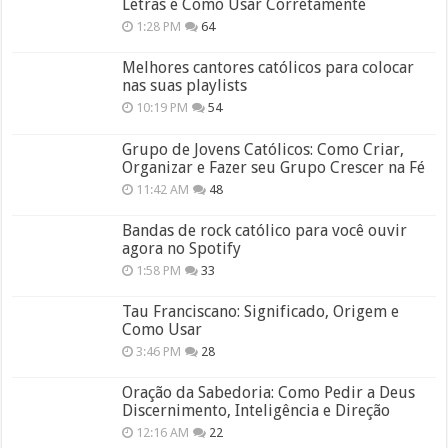
Letras e Como Usar Corretamente
1:28 PM
64
Melhores cantores católicos para colocar
nas suas playlists
10:19 PM
54
Grupo de Jovens Católicos: Como Criar,
Organizar e Fazer seu Grupo Crescer na Fé
11:42 AM
48
Bandas de rock católico para você ouvir
agora no Spotify
1:58 PM
33
Tau Franciscano: Significado, Origem e
Como Usar
3:46 PM
28
Oração da Sabedoria: Como Pedir a Deus
Discernimento, Inteligência e Direção
12:16 AM
22