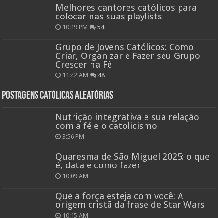
Melhores cantores católicos para
colocar nas suas playlists
10:19 PM
54
Grupo de Jovens Católicos: Como
Criar, Organizar e Fazer seu Grupo
Crescer na Fé
11:42 AM
48
Postagens católicas aleatórias
Nutrição integrativa e sua relação
com a fé e o catolicismo
3:56 PM
Quaresma de São Miguel 2025: o que
é, data e como fazer
10:09 AM
Que a força esteja com você: A
origem cristã da frase de Star Wars
10:15 AM