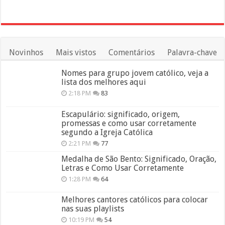
Novinhos
Mais vistos
Comentários
Palavra-chave
Nomes para grupo jovem católico, veja a
lista dos melhores aqui
2:18 PM
83
Escapulário: significado, origem,
promessas e como usar corretamente
segundo a Igreja Católica
2:21 PM
77
Medalha de São Bento: Significado, Oração,
Letras e Como Usar Corretamente
1:28 PM
64
Melhores cantores católicos para colocar
nas suas playlists
10:19 PM
54