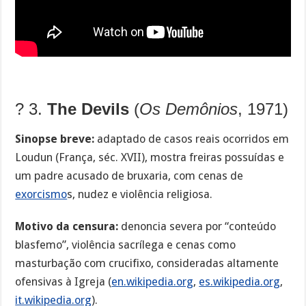
?️ 3.
The Devils
(
Os Demônios
, 1971)
Sinopse breve:
adaptado de casos reais ocorridos em
Loudun (França, séc. XVII), mostra freiras possuídas e
um padre acusado de bruxaria, com cenas de
exorcismo
s, nudez e violência religiosa.
Motivo da censura:
denoncia severa por “conteúdo
blasfemo”, violência sacrílega e cenas como
masturbação com crucifixo, consideradas altamente
ofensivas à Igreja (
en.wikipedia.org
,
es.wikipedia.org
,
it.wikipedia.org
).