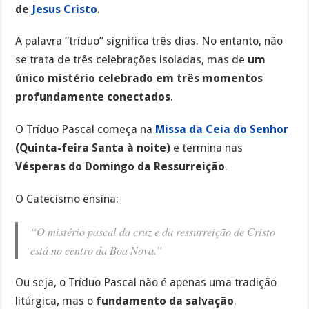
de
Jesus Cristo
.
A palavra “tríduo” significa três dias. No entanto, não
se trata de três celebrações isoladas, mas de
um
único mistério celebrado em três momentos
profundamente conectados
.
O Tríduo Pascal começa na
Missa da Ceia do Senhor
(Quinta-feira Santa à noite)
e termina nas
Vésperas do Domingo da Ressurreição
.
O Catecismo ensina:
“O mistério pascal da cruz e da ressurreição de Cristo
está no centro da Boa Nova.”
Ou seja, o Tríduo Pascal não é apenas uma tradição
litúrgica, mas o
fundamento da salvação
.