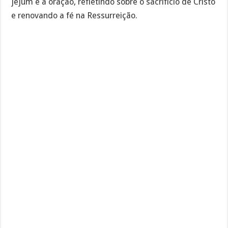
jejum e a oração, refletindo sobre o sacrifício de Cristo
e renovando a fé na Ressurreição.