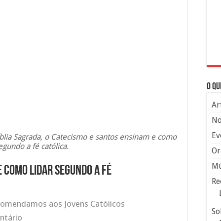
O qu
Ar
No
Ev
Bíblia Sagrada, o Catecismo e santos ensinam e como
egundo a fé católica.
Or
Mú
 e como lidar segundo a fé
Re
omendamos aos Jovens Católicos
So
ntário