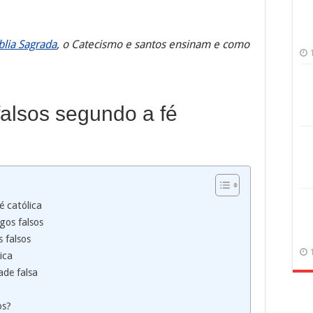
blia Sagrada
, o Catecismo e santos ensinam e como
alsos segundo a fé
é católica
gos falsos
 falsos
ica
ade falsa
os?