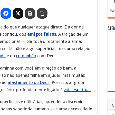
Fa
a do que qualquer ataque direto. É a dor da
Aten
ê confiou, dos
amigos falsos
. A traição de um
emocional — ela toca diretamente a alma,
cristã, não é algo superficial, mas uma relação
ade
e da
comunhão
com Deus.
caminha com você em direção ao bem, à
falso não apenas falha em ajudar, mas muitas
e ao
afastamento de Deus
. Por isso, a Igreja
o sério, profundamente ligado à
vida espiritual
.
rficiais e utilitárias, aprender a discernir
N
 apenas sabedoria humana — é uma necessidade