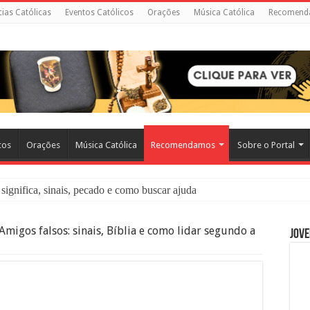
cias Católicas
Eventos Católicos
Orações
Música Católica
Recomend
cos
Orações
Música Católica
Recomendamos
Sobre o Portal
significa, sinais, pecado e como buscar ajuda
liação: O Que É e Como Fazer uma Boa Confissão
Amigos falsos: sinais, Bíblia e como lidar segundo a
Jove
 – Seu Reino Não Terá Fim: O Documentário Que Vai Tocar os Católi
 Bíblia e a Igreja Católica Ensinam Sobre Eles?
o Deve Ajudar Segundo a Bíblia