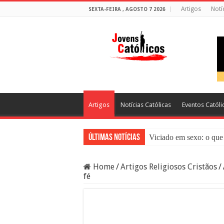
Artigos
Notí
SEXTA-FEIRA , AGOSTO 7 2026
Artigos
Notícias Católicas
Eventos Católi
Últimas Notícias
Viciado em sexo: o que 
Sacramento da Reconci
Home
/
Artigos Religiosos Cristãos
/
Filme Sagrado Coração
fé
Falsos Amigos: O Que a
8 Pessoas Que Você Nã