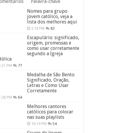
omentários
Palavra-chave
Nomes para grupo
jovem católico, veja a
lista dos melhores aqui
2:18 PM
83
Escapulário: significado,
origem, promessas e
como usar corretamente
segundo a Igreja
tólica
2:21 PM
77
Medalha de São Bento:
Significado, Oração,
Letras e Como Usar
Corretamente
1:28 PM
64
Melhores cantores
católicos para colocar
nas suas playlists
10:19 PM
54
Grupo de Jovens