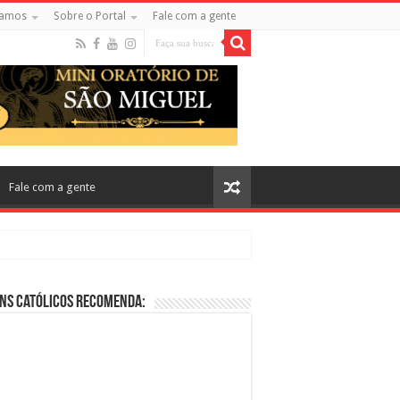
amos
Sobre o Portal
Fale com a gente
Fale com a gente
ns Católicos Recomenda:
cos no Cinema