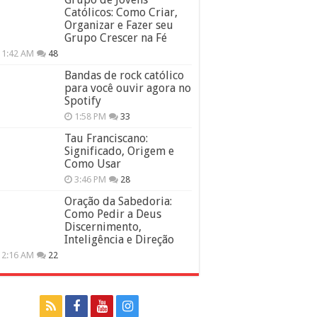
Católicos: Como Criar,
Organizar e Fazer seu
Grupo Crescer na Fé
11:42 AM
48
Bandas de rock católico
para você ouvir agora no
Spotify
1:58 PM
33
Tau Franciscano:
Significado, Origem e
Como Usar
3:46 PM
28
Oração da Sabedoria:
Como Pedir a Deus
Discernimento,
Inteligência e Direção
12:16 AM
22