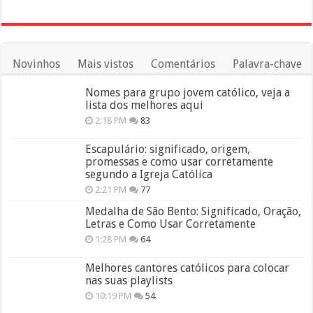
Novinhos
Mais vistos
Comentários
Palavra-chave
Nomes para grupo jovem católico, veja a
lista dos melhores aqui
2:18 PM
83
Escapulário: significado, origem,
promessas e como usar corretamente
segundo a Igreja Católica
2:21 PM
77
Medalha de São Bento: Significado, Oração,
Letras e Como Usar Corretamente
1:28 PM
64
Melhores cantores católicos para colocar
nas suas playlists
10:19 PM
54