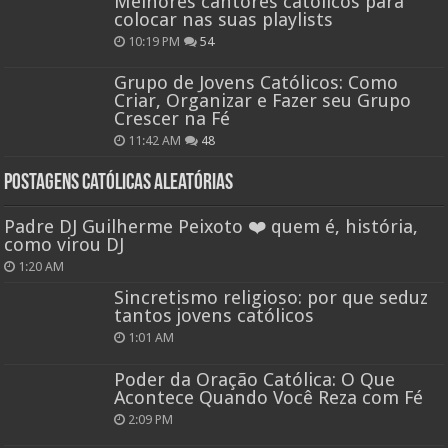
Melhores cantores católicos para
colocar nas suas playlists
10:19 PM
54
Grupo de Jovens Católicos: Como
Criar, Organizar e Fazer seu Grupo
Crescer na Fé
11:42 AM
48
Postagens católicas aleatórias
Padre DJ Guilherme Peixoto ❤️ quem é, história,
como virou DJ
1:20 AM
Sincretismo religioso: por que seduz
tantos jovens católicos
1:01 AM
Poder da Oração Católica: O Que
Acontece Quando Você Reza com Fé
2:09 PM