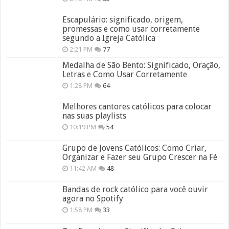
Escapulário: significado, origem,
promessas e como usar corretamente
segundo a Igreja Católica
2:21 PM
77
Medalha de São Bento: Significado, Oração,
Letras e Como Usar Corretamente
1:28 PM
64
Melhores cantores católicos para colocar
nas suas playlists
10:19 PM
54
Grupo de Jovens Católicos: Como Criar,
Organizar e Fazer seu Grupo Crescer na Fé
11:42 AM
48
Bandas de rock católico para você ouvir
agora no Spotify
1:58 PM
33