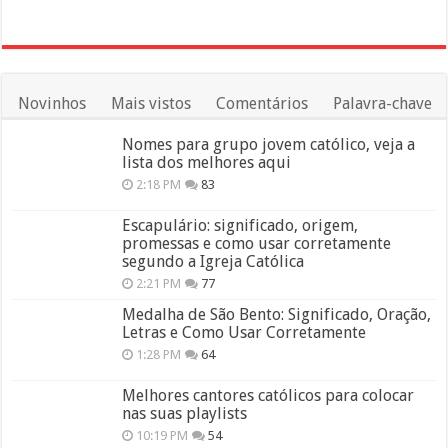
Novinhos
Mais vistos
Comentários
Palavra-chave
Nomes para grupo jovem católico, veja a
lista dos melhores aqui
2:18 PM
83
Escapulário: significado, origem,
promessas e como usar corretamente
segundo a Igreja Católica
2:21 PM
77
Medalha de São Bento: Significado, Oração,
Letras e Como Usar Corretamente
1:28 PM
64
Melhores cantores católicos para colocar
nas suas playlists
10:19 PM
54