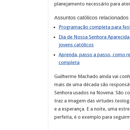
planejamento necessário para ate
Assuntos católicos relacionados
Programação completa para festa
Dia de Nossa Senhora Aparecida, 
jovens católicos
Aprenda, passo a passo, como r
completa
Guilherme Machado ainda vai conhe
mais de uma década são responsá
Senhora usados na Novena. São co
traz a imagem das virtudes teolog
e a esperança. E a noite, uma estre
perfeita, é o exemplo para seguir