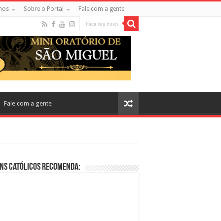
mos
Sobre o Portal
Fale com a gente
Fale com a gente
ns Católicos Recomenda:
cos no Cinema