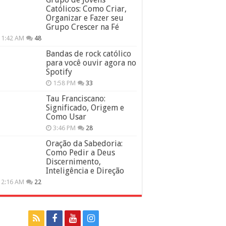
Católicos: Como Criar,
Organizar e Fazer seu
Grupo Crescer na Fé
11:42 AM
48
Bandas de rock católico
para você ouvir agora no
Spotify
1:58 PM
33
Tau Franciscano:
Significado, Origem e
Como Usar
3:46 PM
28
Oração da Sabedoria:
Como Pedir a Deus
Discernimento,
Inteligência e Direção
12:16 AM
22