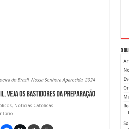
O qu
Ar
No
Ev
eira do Brasil, Nossa Senhora Aparecida, 2024
Or
il, veja os bastidores da preparação
Mú
ólicos
,
Notícias Católicas
Re
ntário
So