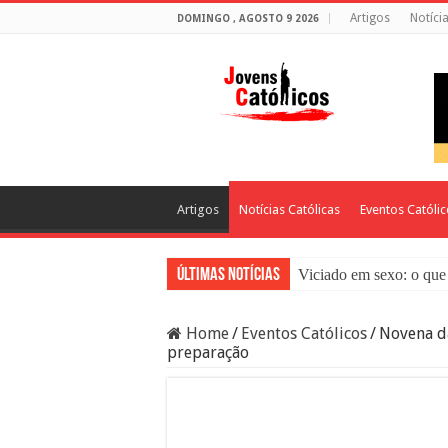
Artigos
Notíci
DOMINGO , AGOSTO 9 2026
Artigos
Notícias Católicas
Eventos Católi
Últimas Notícias
Viciado em sexo: o que 
Sacramento da Reconci
Home
/
Eventos Católicos
/
Novena da
Filme Sagrado Coração
preparação
Falsos Amigos: O Que a
8 Pessoas Que Você Nã