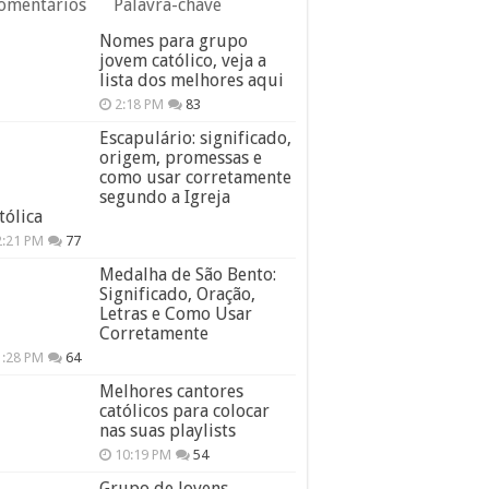
omentários
Palavra-chave
Nomes para grupo
jovem católico, veja a
lista dos melhores aqui
2:18 PM
83
Escapulário: significado,
origem, promessas e
como usar corretamente
segundo a Igreja
tólica
2:21 PM
77
Medalha de São Bento:
Significado, Oração,
Letras e Como Usar
Corretamente
1:28 PM
64
Melhores cantores
católicos para colocar
nas suas playlists
10:19 PM
54
Grupo de Jovens