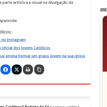
 parte artística e visual na divulgação da
Jove
Aparecida
licos:
os no Instagram
oficial dos Jovens Católicos
que ensina formar um grupo jovem na sua igreja
ns Católicos?
Rodrigo de Sá
é carioca, católico