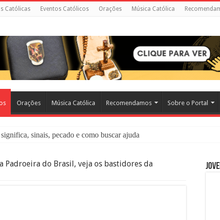
as Católicas
Eventos Católicos
Orações
Música Católica
Recomenda
cos
Orações
Música Católica
Recomendamos
Sobre o Portal
significa, sinais, pecado e como buscar ajuda
liação: O Que É e Como Fazer uma Boa Confissão
 Padroeira do Brasil, veja os bastidores da
Jove
 – Seu Reino Não Terá Fim: O Documentário Que Vai Tocar os Católi
 Bíblia e a Igreja Católica Ensinam Sobre Eles?
o Deve Ajudar Segundo a Bíblia