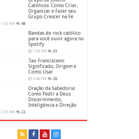
Católicos: Como Criar,
Organizar e Fazer seu
Grupo Crescer na Fé
11:42 AM
48
Bandas de rock católico
para você ouvir agora no
Spotify
1:58 PM
33
Tau Franciscano:
Significado, Origem e
Como Usar
3:46 PM
28
Oração da Sabedoria:
Como Pedir a Deus
Discernimento,
Inteligência e Direção
12:16 AM
22