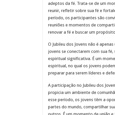
adeptos da fé. Trata-se de um mo
reunir, refletir sobre sua fé e fort
período, os participantes são conv
reuniões e momentos de compart
renovar a fé e buscar um propósito
O Jubileu dos Jovens não é apenas
jovens se conectarem com sua fé,
espiritual significativa. É um mo
espiritual, no qual os jovens pode
preparar para serem líderes e defe
A participação no Jubileu dos Jove
propicia um ambiente de comunhão 
esse período, os jovens têm a opo
partes do mundo, compartilhar sua
outros. É um momento de união e s