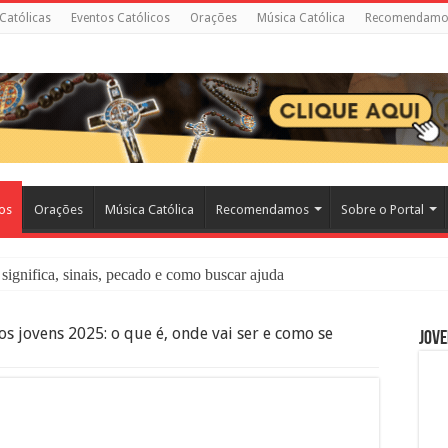
 Católicas
Eventos Católicos
Orações
Música Católica
Recomendamo
cos
Orações
Música Católica
Recomendamos
Sobre o Portal
significa, sinais, pecado e como buscar ajuda
liação: O Que É e Como Fazer uma Boa Confissão
os jovens 2025: o que é, onde vai ser e como se
Jove
 – Seu Reino Não Terá Fim: O Documentário Que Vai Tocar os Católi
 Bíblia e a Igreja Católica Ensinam Sobre Eles?
o Deve Ajudar Segundo a Bíblia