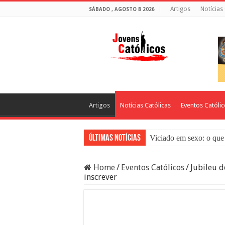
Artigos
Notícias
SÁBADO , AGOSTO 8 2026
Artigos
Notícias Católicas
Eventos Católi
Últimas Notícias
Viciado em sexo: o que 
Sacramento da Reconci
Home
/
Eventos Católicos
/
Jubileu d
Filme Sagrado Coração
inscrever
Falsos Amigos: O Que a
8 Pessoas Que Você Nã