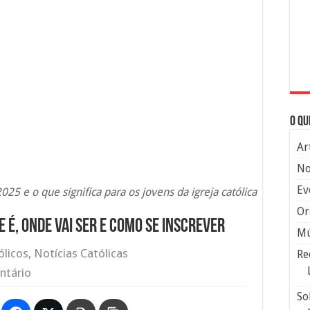
O qu
Ar
No
Ev
025 e o que significa para os jovens da igreja católica
Or
e é, onde vai ser e como se inscrever
Mú
ólicos
,
Notícias Católicas
Re
ntário
So