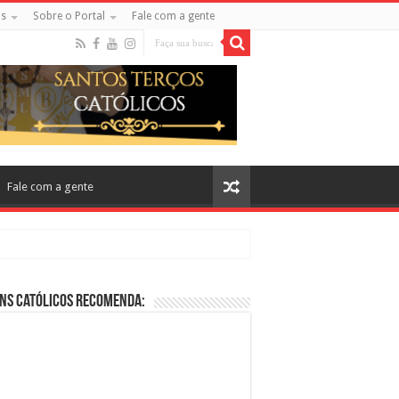
s
Sobre o Portal
Fale com a gente
Fale com a gente
ns Católicos Recomenda:
cos no Cinema