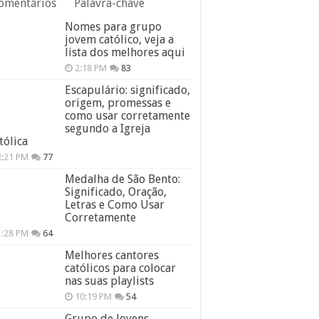
omentários
Palavra-chave
Nomes para grupo
jovem católico, veja a
lista dos melhores aqui
2:18 PM
83
Escapulário: significado,
origem, promessas e
como usar corretamente
segundo a Igreja
tólica
2:21 PM
77
Medalha de São Bento:
Significado, Oração,
Letras e Como Usar
Corretamente
1:28 PM
64
Melhores cantores
católicos para colocar
nas suas playlists
10:19 PM
54
Grupo de Jovens