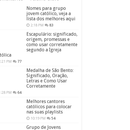
Nomes para grupo
jovem católico, veja a
lista dos melhores aqui
2:18 PM
83
Escapulário: significado,
origem, promessas e
como usar corretamente
segundo a Igreja
tólica
2:21 PM
77
Medalha de São Bento:
Significado, Oração,
Letras e Como Usar
Corretamente
1:28 PM
64
Melhores cantores
católicos para colocar
nas suas playlists
10:19 PM
54
Grupo de Jovens