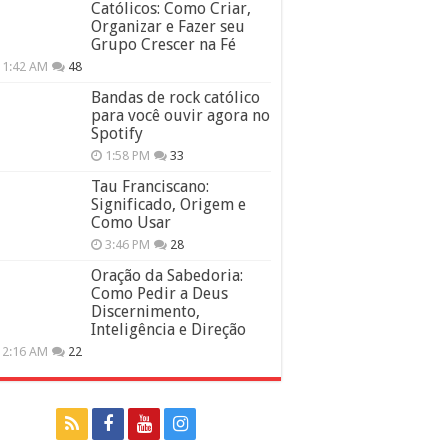
Católicos: Como Criar,
Organizar e Fazer seu
Grupo Crescer na Fé
11:42 AM
48
Bandas de rock católico
para você ouvir agora no
Spotify
1:58 PM
33
Tau Franciscano:
Significado, Origem e
Como Usar
3:46 PM
28
Oração da Sabedoria:
Como Pedir a Deus
Discernimento,
Inteligência e Direção
12:16 AM
22