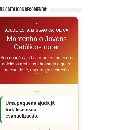
ns Católicos Recomenda:
```
AJUDE ESTA MISSÃO CATÓLICA
Mantenha o Jovens
Católicos no ar
Sua doação ajuda a manter conteúdos
católicos gratuitos chegando a quem
precisa de fé, esperança e direção.
```
```
Uma pequena ajuda já
fortalece essa
evangelização.