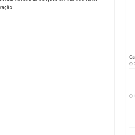
ração.
Ca