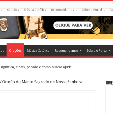
os
Orações
Música Católica
Recomendamos
Sobre o Portal
Fa
cos
Orações
Música Católica
Recomendamos
Sobre o Portal
significa, sinais, pecado e como buscar ajuda
liação: O Que É e Como Fazer uma Boa Confissão
/
Oração do Manto Sagrado de Nossa Senhora
Jove
 – Seu Reino Não Terá Fim: O Documentário Que Vai Tocar os Católi
 Bíblia e a Igreja Católica Ensinam Sobre Eles?
o Deve Ajudar Segundo a Bíblia