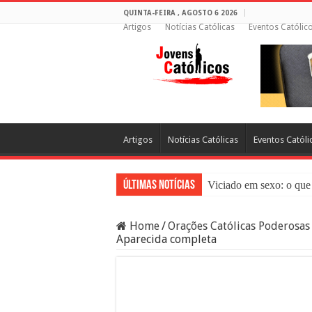
QUINTA-FEIRA , AGOSTO 6 2026
Artigos
Notícias Católicas
Eventos Católic
Artigos
Notícias Católicas
Eventos Católi
Últimas Notícias
Viciado em sexo: o que 
Sacramento da Reconci
Home
/
Orações Católicas Poderosas
Filme Sagrado Coração
Aparecida completa
Falsos Amigos: O Que a
8 Pessoas Que Você Nã