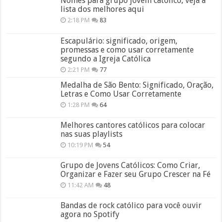
Nomes para grupo jovem católico, veja a
lista dos melhores aqui
2:18 PM
83
Escapulário: significado, origem,
promessas e como usar corretamente
segundo a Igreja Católica
2:21 PM
77
Medalha de São Bento: Significado, Oração,
Letras e Como Usar Corretamente
1:28 PM
64
Melhores cantores católicos para colocar
nas suas playlists
10:19 PM
54
Grupo de Jovens Católicos: Como Criar,
Organizar e Fazer seu Grupo Crescer na Fé
11:42 AM
48
Bandas de rock católico para você ouvir
agora no Spotify