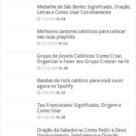
Medalha de São Bento: Significado, Oração,
Letras e Como Usar Corretamente
1:28 PM
64
Melhores cantores católicos para colocar
nas suas playlists
10:19 PM
54
Grupo de Jovens Católicos: Como Criar,
Organizar e Fazer seu Grupo Crescer na Fé
11:42 AM
48
Bandas de rock católico para você ouvir
agora no Spotify
1:58 PM
33
Tau Franciscano: Significado, Origem e
Como Usar
3:46 PM
28
Oração da Sabedoria: Como Pedir a Deus
Discernimento, Inteligência e Direção