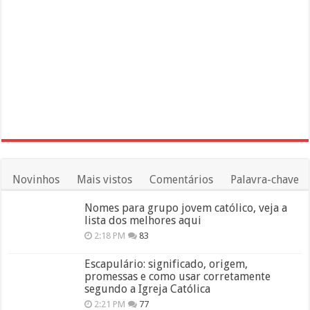
Novinhos
Mais vistos
Comentários
Palavra-chave
Nomes para grupo jovem católico, veja a
lista dos melhores aqui
2:18 PM
83
Escapulário: significado, origem,
promessas e como usar corretamente
segundo a Igreja Católica
2:21 PM
77