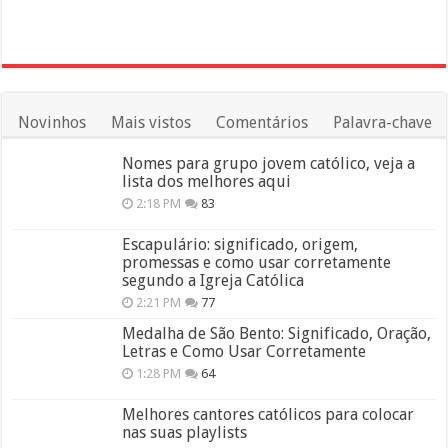
Novinhos
Mais vistos
Comentários
Palavra-chave
Nomes para grupo jovem católico, veja a
lista dos melhores aqui
2:18 PM
83
Escapulário: significado, origem,
promessas e como usar corretamente
segundo a Igreja Católica
2:21 PM
77
Medalha de São Bento: Significado, Oração,
Letras e Como Usar Corretamente
1:28 PM
64
Melhores cantores católicos para colocar
nas suas playlists