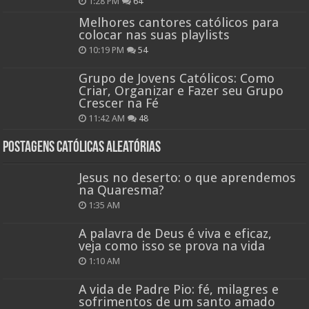
1:28 PM
64
Melhores cantores católicos para
colocar nas suas playlists
10:19 PM
54
Grupo de Jovens Católicos: Como
Criar, Organizar e Fazer seu Grupo
Crescer na Fé
11:42 AM
48
Postagens católicas aleatórias
Jesus no deserto: o que aprendemos
na Quaresma?
1:35 AM
A palavra de Deus é viva e eficaz,
veja como isso se prova na vida
1:10 AM
A vida de Padre Pio: fé, milagres e
sofrimentos de um santo amado