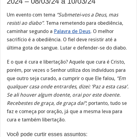
2024 – 08/03/24 a 10/03/24
Um evento com tema
“Submetei-vos a Deus, mas
resisti ao diabo”
. Tema remetendo para obediência,
caminhar segundo a
Palavra de Deus
. O melhor
sacrifício é a obediência. O fiel deve resistir até a
última gota de sangue. Lutar e defender-se do diabo.
E o que é cura e libertação? Aquele que cura é Cristo,
porém, por vezes o Senhor utiliza dos indivíduos para
que outro seja curado, a cumprir o que Ele falou,
“Em
qualquer casa onde entrardes, dizei: ‘Paz a esta casa’.
Se ali houver algum doente, orai por este doente.
Recebestes de graça, de graça dai”
; portanto, tudo se
faz e começa por oração, já que a mesma leva para
cura e também libertação.
Você pode curtir esses assuntos: