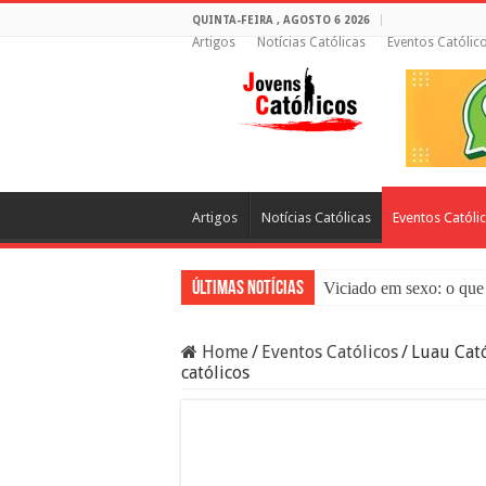
QUINTA-FEIRA , AGOSTO 6 2026
Artigos
Notícias Católicas
Eventos Católic
Artigos
Notícias Católicas
Eventos Católi
Últimas Notícias
Viciado em sexo: o que 
Sacramento da Reconci
Home
/
Eventos Católicos
/
Luau Cató
Filme Sagrado Coração
católicos
Falsos Amigos: O Que a
8 Pessoas Que Você Nã