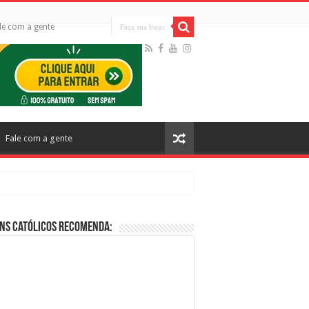
le com a gente
Fale com a gente
ns Católicos Recomenda:
cos no Cinema