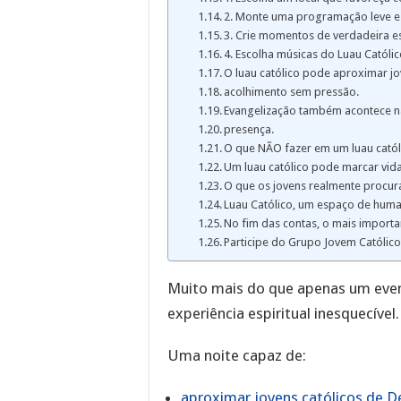
2. Monte uma programação leve e 
3. Crie momentos de verdadeira e
4. Escolha músicas do Luau Catól
O luau católico pode aproximar jo
acolhimento sem pressão.
Evangelização também acontece na
presença.
O que NÃO fazer em um luau catól
Um luau católico pode marcar vid
O que os jovens realmente procur
Luau Católico, um espaço de huma
No fim das contas, o mais importa
Participe do Grupo Jovem Católic
Muito mais do que apenas um even
experiência espiritual inesquecível.
Uma noite capaz de:
aproximar jovens católicos de D