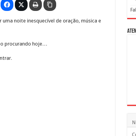
Fa
r uma noite inesquecível de oração, música e
Aten
tão procurando hoje…
trar.
N
C