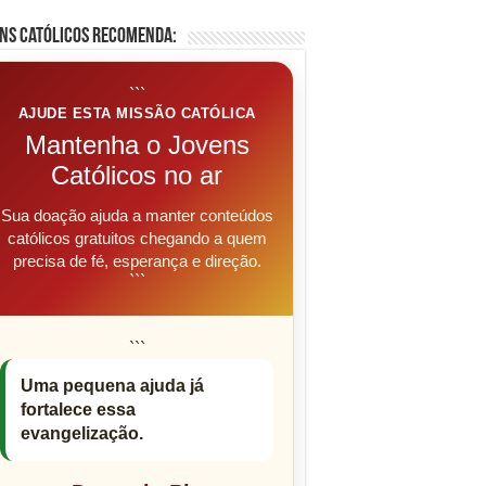
ns Católicos Recomenda:
```
AJUDE ESTA MISSÃO CATÓLICA
Mantenha o Jovens
Católicos no ar
Sua doação ajuda a manter conteúdos
católicos gratuitos chegando a quem
precisa de fé, esperança e direção.
```
```
Uma pequena ajuda já
fortalece essa
evangelização.