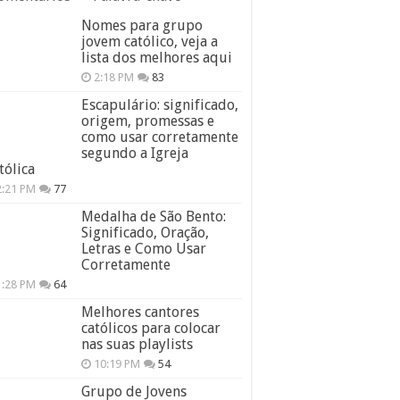
Nomes para grupo
jovem católico, veja a
lista dos melhores aqui
2:18 PM
83
Escapulário: significado,
origem, promessas e
como usar corretamente
segundo a Igreja
tólica
2:21 PM
77
Medalha de São Bento:
Significado, Oração,
Letras e Como Usar
Corretamente
1:28 PM
64
Melhores cantores
católicos para colocar
nas suas playlists
10:19 PM
54
Grupo de Jovens