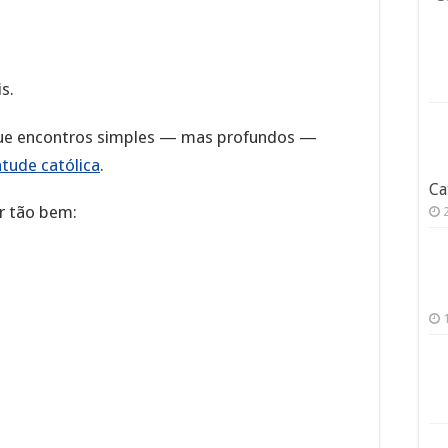
s.
que encontros simples — mas profundos —
ntude católica
.
Ca
r tão bem: