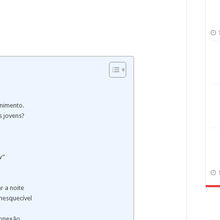
enimento.
s jovens?
w”
 a noite
nesquecível
conexão