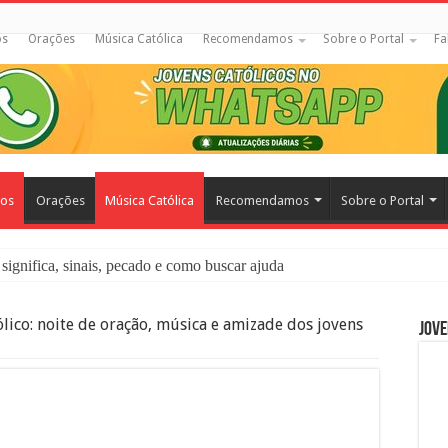
os
Orações
Música Católica
Recomendamos
Sobre o Portal
Fa
cos
Orações
Música Católica
Recomendamos
Sobre o Portal
significa, sinais, pecado e como buscar ajuda
liação: O Que É e Como Fazer uma Boa Confissão
lico: noite de oração, música e amizade dos jovens
Jove
 – Seu Reino Não Terá Fim: O Documentário Que Vai Tocar os Católi
 Bíblia e a Igreja Católica Ensinam Sobre Eles?
o Deve Ajudar Segundo a Bíblia