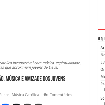
O qu
Ar
No
Ev
tólico inesquecível com música, espiritualidade,
ias que aproximam jovens de Deus.
Or
Mú
ão, música e amizade dos jovens
Re
ólicos
,
Música Católica
Comentários
So