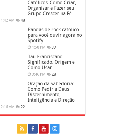
Católicos: Como Criar,
Organizar e Fazer seu
Grupo Crescer na Fé
11:42 AM
48
Bandas de rock católico
para você ouvir agora no
Spotify
1:58 PM
33
Tau Franciscano:
Significado, Origem e
Como Usar
3:46 PM
28
Oração da Sabedoria:
Como Pedir a Deus
Discernimento,
Inteligência e Direção
12:16 AM
22