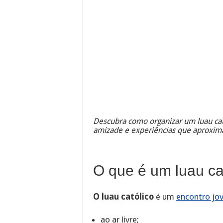
Descubra como organizar um luau cató
amizade e experiências que aproxim
O que é um luau ca
O luau católico
é um
encontro jo
ao ar livre;