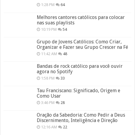
1:28 PM
64
Melhores cantores católicos para colocar
nas suas playlists
10:19 PM
54
Grupo de Jovens Católicos: Como Criar,
Organizar e Fazer seu Grupo Crescer na Fé
11:42 AM
48
Bandas de rock católico para você ouvir
agora no Spotify
1:58 PM
33
Tau Franciscano: Significado, Origem e
Como Usar
3:46 PM
28
Oração da Sabedoria: Como Pedir a Deus
Discernimento, Inteligência e Direção
12:16 AM
22