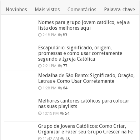
Novinhos
Mais vistos
Comentários
Palavra-chave
Nomes para grupo jovem católico, veja a
lista dos melhores aqui
2:18 PM
83
Escapulário: significado, origem,
promessas e como usar corretamente
segundo a Igreja Católica
2:21 PM
77
Medalha de São Bento: Significado, Oração,
Letras e Como Usar Corretamente
1:28 PM
64
Melhores cantores católicos para colocar
nas suas playlists
10:19 PM
54
Grupo de Jovens Católicos: Como Criar,
Organizar e Fazer seu Grupo Crescer na Fé
11:42 AM
48