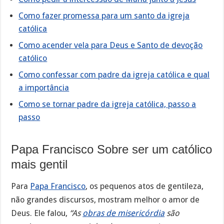
Como fazer promessa para um santo da igreja
católica
Como acender vela para Deus e Santo de devoção
católico
Como confessar com padre da igreja católica e qual
a importância
Como se tornar padre da igreja católica, passo a
passo
Papa Francisco Sobre ser um católico
mais gentil
Para
Papa Francisco
, os pequenos atos de gentileza,
não grandes discursos, mostram melhor o amor de
Deus. Ele falou,
“As
obras de misericórdia
são