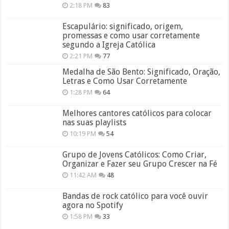
2:18 PM
83
Escapulário: significado, origem,
promessas e como usar corretamente
segundo a Igreja Católica
2:21 PM
77
Medalha de São Bento: Significado, Oração,
Letras e Como Usar Corretamente
1:28 PM
64
Melhores cantores católicos para colocar
nas suas playlists
10:19 PM
54
Grupo de Jovens Católicos: Como Criar,
Organizar e Fazer seu Grupo Crescer na Fé
11:42 AM
48
Bandas de rock católico para você ouvir
agora no Spotify
1:58 PM
33