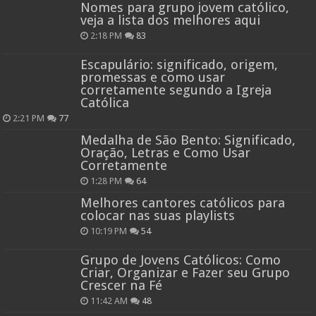
Nomes para grupo jovem católico,
veja a lista dos melhores aqui
2:18 PM
83
Escapulário: significado, origem,
promessas e como usar
corretamente segundo a Igreja
Católica
2:21 PM
77
Medalha de São Bento: Significado,
Oração, Letras e Como Usar
Corretamente
1:28 PM
64
Melhores cantores católicos para
colocar nas suas playlists
10:19 PM
54
Grupo de Jovens Católicos: Como
Criar, Organizar e Fazer seu Grupo
Crescer na Fé
11:42 AM
48