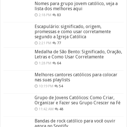
Nomes para grupo jovem católico, veja a
lista dos melhores aqui
2:18 PM
83
Escapulário: significado, origem,
promessas e como usar corretamente
segundo a Igreja Católica
2:21 PM
77
Medalha de São Bento: Significado, Oração,
Letras e Como Usar Corretamente
1:28 PM
64
Melhores cantores católicos para colocar
nas suas playlists
10:19 PM
54
Grupo de Jovens Católicos: Como Criar,
Organizar e Fazer seu Grupo Crescer na Fé
11:42 AM
48
Bandas de rock católico para você ouvir
agora no Spotify