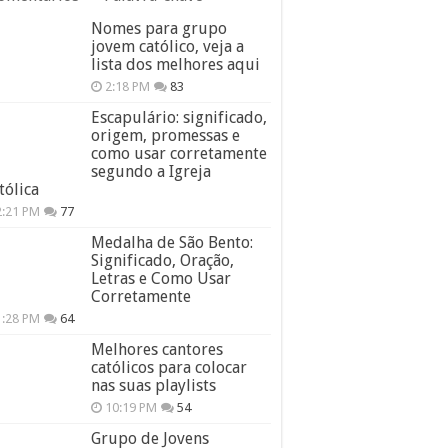
Nomes para grupo
jovem católico, veja a
lista dos melhores aqui
2:18 PM
83
Escapulário: significado,
origem, promessas e
como usar corretamente
segundo a Igreja
tólica
2:21 PM
77
Medalha de São Bento:
Significado, Oração,
Letras e Como Usar
Corretamente
1:28 PM
64
Melhores cantores
católicos para colocar
nas suas playlists
10:19 PM
54
Grupo de Jovens