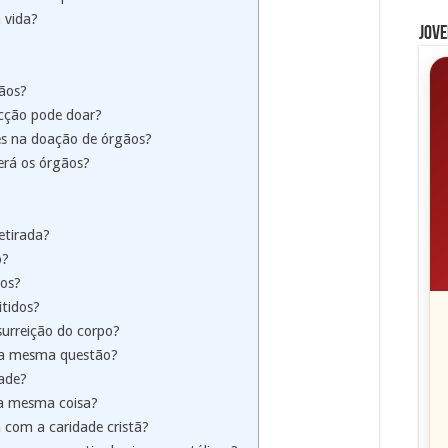
 vida?
Jove
gãos?
ecção pode doar?
es na doação de órgãos?
erá os órgãos?
etirada?
o?
ãos?
itidos?
surreição do corpo?
 a mesma questão?
dade?
 a mesma coisa?
com a caridade cristã?