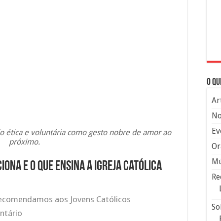
O qu
Ar
No
Ev
ão ética e voluntária como gesto nobre de amor ao
próximo.
Or
Mú
ona e o que ensina a Igreja Católica
Re
ecomendamos aos Jovens Católicos
So
ntário