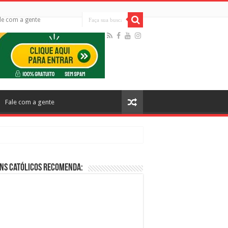
le com a gente
Fale com a gente
ns Católicos Recomenda:
cos no Cinema