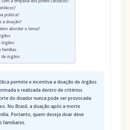
com a empatia dos jovens católicos?
atólicos?
na prática?
e a doação?
odem abordar o tema?
órgãos
e órgãos
 famílias
 de órgãos
ólica permite e incentiva a doação de órgãos
nformada e realizada dentro de critérios
morte do doador nunca pode ser provocada
os. No Brasil, a doação após a morte
ília. Portanto, quem deseja doar deve
 familiares.