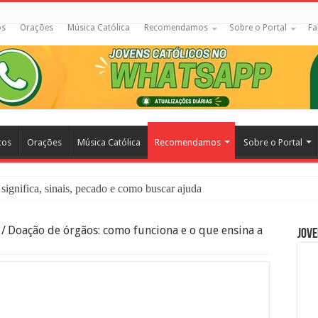
os
Orações
Música Católica
Recomendamos
Sobre o Portal
Fa
cos
Orações
Música Católica
Recomendamos
Sobre o Portal
significa, sinais, pecado e como buscar ajuda
liação: O Que É e Como Fazer uma Boa Confissão
/
Doação de órgãos: como funciona e o que ensina a
Jove
 – Seu Reino Não Terá Fim: O Documentário Que Vai Tocar os Católi
 Bíblia e a Igreja Católica Ensinam Sobre Eles?
o Deve Ajudar Segundo a Bíblia