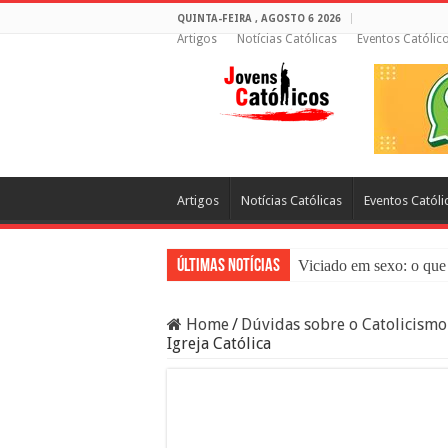
QUINTA-FEIRA , AGOSTO 6 2026
Artigos
Notícias Católicas
Eventos Católic
Artigos
Notícias Católicas
Eventos Católi
Últimas Notícias
Viciado em sexo: o que 
Sacramento da Reconci
Home
/
Dúvidas sobre o Catolicismo
Filme Sagrado Coração
Igreja Católica
Falsos Amigos: O Que a
8 Pessoas Que Você Nã