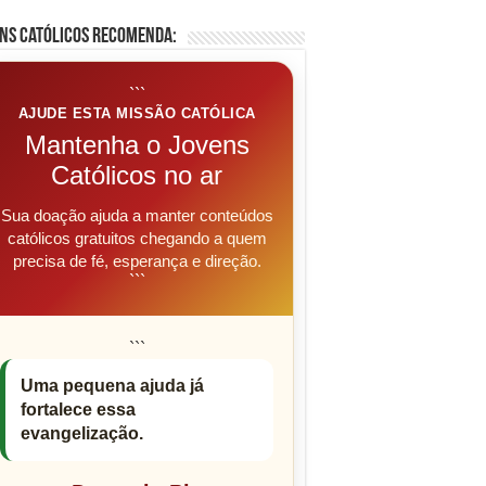
ns Católicos Recomenda:
```
AJUDE ESTA MISSÃO CATÓLICA
Mantenha o Jovens
Católicos no ar
Sua doação ajuda a manter conteúdos
católicos gratuitos chegando a quem
precisa de fé, esperança e direção.
```
```
Uma pequena ajuda já
fortalece essa
evangelização.