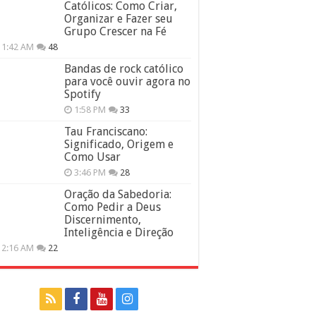
Católicos: Como Criar,
Organizar e Fazer seu
Grupo Crescer na Fé
11:42 AM
48
Bandas de rock católico
para você ouvir agora no
Spotify
1:58 PM
33
Tau Franciscano:
Significado, Origem e
Como Usar
3:46 PM
28
Oração da Sabedoria:
Como Pedir a Deus
Discernimento,
Inteligência e Direção
12:16 AM
22