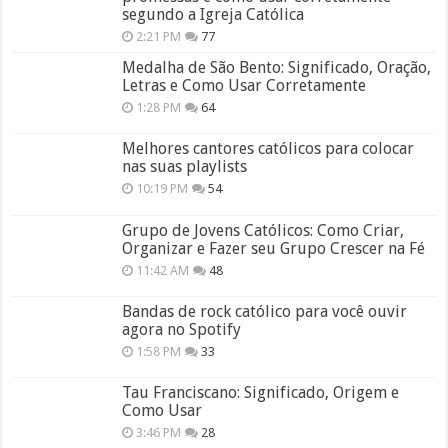
segundo a Igreja Católica
2:21 PM
77
Medalha de São Bento: Significado, Oração,
Letras e Como Usar Corretamente
1:28 PM
64
Melhores cantores católicos para colocar
nas suas playlists
10:19 PM
54
Grupo de Jovens Católicos: Como Criar,
Organizar e Fazer seu Grupo Crescer na Fé
11:42 AM
48
Bandas de rock católico para você ouvir
agora no Spotify
1:58 PM
33
Tau Franciscano: Significado, Origem e
Como Usar
3:46 PM
28