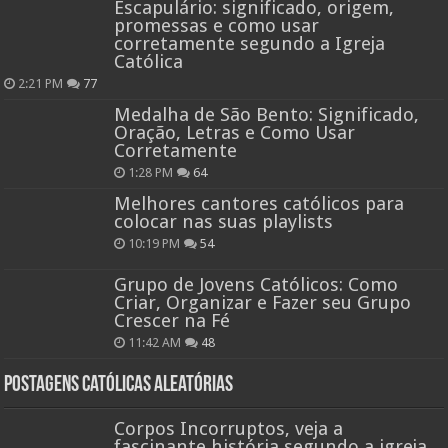
Escapulário: significado, origem,
promessas e como usar
corretamente segundo a Igreja
Católica
2:21 PM
77
Medalha de São Bento: Significado,
Oração, Letras e Como Usar
Corretamente
1:28 PM
64
Melhores cantores católicos para
colocar nas suas playlists
10:19 PM
54
Grupo de Jovens Católicos: Como
Criar, Organizar e Fazer seu Grupo
Crescer na Fé
11:42 AM
48
Postagens católicas aleatórias
Corpos Incorruptos, veja a
fascinante história segundo a igreja