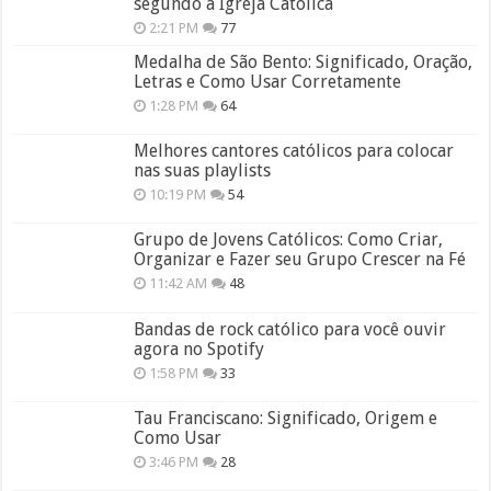
segundo a Igreja Católica
2:21 PM
77
Medalha de São Bento: Significado, Oração,
Letras e Como Usar Corretamente
1:28 PM
64
Melhores cantores católicos para colocar
nas suas playlists
10:19 PM
54
Grupo de Jovens Católicos: Como Criar,
Organizar e Fazer seu Grupo Crescer na Fé
11:42 AM
48
Bandas de rock católico para você ouvir
agora no Spotify
1:58 PM
33
Tau Franciscano: Significado, Origem e
Como Usar
3:46 PM
28