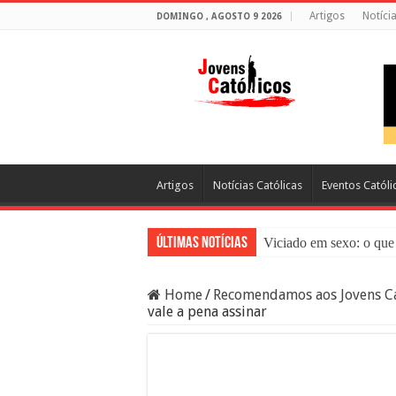
Artigos
Notíci
DOMINGO , AGOSTO 9 2026
Artigos
Notícias Católicas
Eventos Católi
Últimas Notícias
Viciado em sexo: o que 
Sacramento da Reconci
Home
/
Recomendamos aos Jovens Ca
Filme Sagrado Coração
vale a pena assinar
Falsos Amigos: O Que a
8 Pessoas Que Você Nã