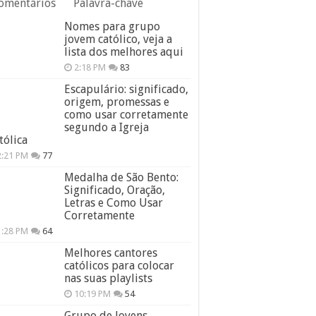
omentários
Palavra-chave
Nomes para grupo
jovem católico, veja a
lista dos melhores aqui
2:18 PM
83
Escapulário: significado,
origem, promessas e
como usar corretamente
segundo a Igreja
tólica
2:21 PM
77
Medalha de São Bento:
Significado, Oração,
Letras e Como Usar
Corretamente
1:28 PM
64
Melhores cantores
católicos para colocar
nas suas playlists
10:19 PM
54
Grupo de Jovens