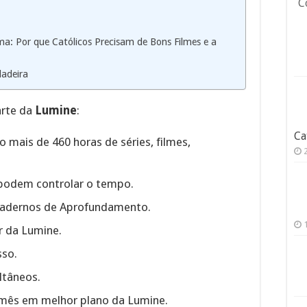
C
ma: Por que Católicos Precisam de Bons Filmes e a
dadeira
arte da
Lumine
:
Ca
mais de 460 horas de séries, filmes,
 podem controlar o tempo.
Cadernos de Aprofundamento.
ar da Lumine.
sso.
ltâneos.
mês em melhor plano da Lumine.