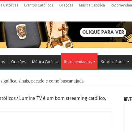
as Católicas
Eventos Católicos
Orações
Música Católica
Recomenda
cos
Orações
Música Católica
Recomendamos
Sobre o Portal
significa, sinais, pecado e como buscar ajuda
liação: O Que É e Como Fazer uma Boa Confissão
tólicos
/
Lumine TV é um bom streaming católico,
Jove
 – Seu Reino Não Terá Fim: O Documentário Que Vai Tocar os Católi
 Bíblia e a Igreja Católica Ensinam Sobre Eles?
o Deve Ajudar Segundo a Bíblia