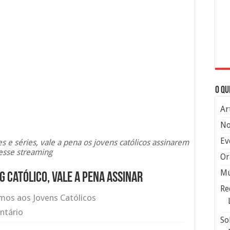
O qu
Ar
No
Ev
s e séries, vale a pena os jovens católicos assinarem
esse streaming
Or
Mú
 católico, vale a pena assinar
Re
os aos Jovens Católicos
ntário
So