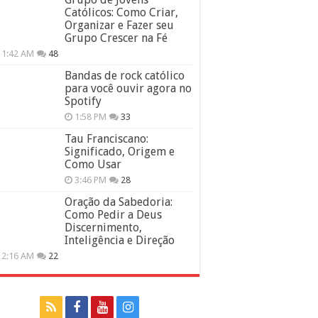
Católicos: Como Criar,
Organizar e Fazer seu
Grupo Crescer na Fé
11:42 AM
48
Bandas de rock católico
para você ouvir agora no
Spotify
1:58 PM
33
Tau Franciscano:
Significado, Origem e
Como Usar
3:46 PM
28
Oração da Sabedoria:
Como Pedir a Deus
Discernimento,
Inteligência e Direção
12:16 AM
22