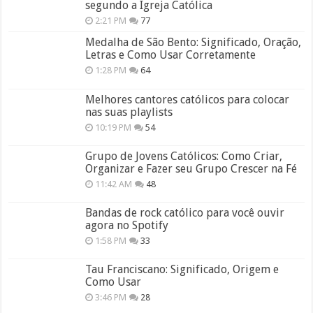
segundo a Igreja Católica
2:21 PM
77
Medalha de São Bento: Significado, Oração,
Letras e Como Usar Corretamente
1:28 PM
64
Melhores cantores católicos para colocar
nas suas playlists
10:19 PM
54
Grupo de Jovens Católicos: Como Criar,
Organizar e Fazer seu Grupo Crescer na Fé
11:42 AM
48
Bandas de rock católico para você ouvir
agora no Spotify
1:58 PM
33
Tau Franciscano: Significado, Origem e
Como Usar
3:46 PM
28