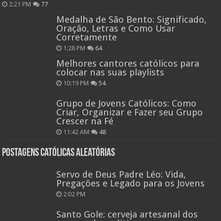
2:21 PM
77
Medalha de São Bento: Significado,
Oração, Letras e Como Usar
Corretamente
1:28 PM
64
Melhores cantores católicos para
colocar nas suas playlists
10:19 PM
54
Grupo de Jovens Católicos: Como
Criar, Organizar e Fazer seu Grupo
Crescer na Fé
11:42 AM
48
Postagens católicas aleatórias
Servo de Deus Padre Léo: Vida,
Pregações e Legado para os Jovens
2:02 PM
Santo Gole: cerveja artesanal dos