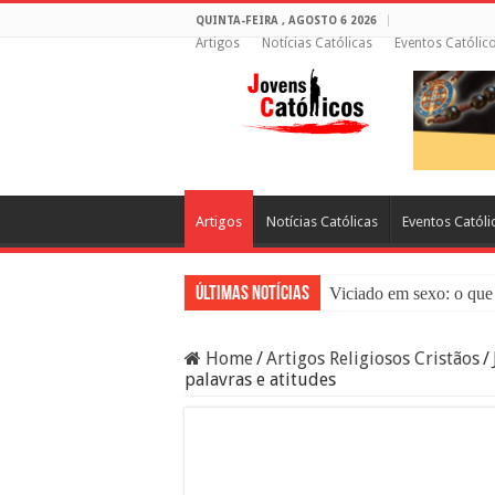
QUINTA-FEIRA , AGOSTO 6 2026
Artigos
Notícias Católicas
Eventos Católic
Artigos
Notícias Católicas
Eventos Católi
Últimas Notícias
Viciado em sexo: o que 
Sacramento da Reconci
Home
/
Artigos Religiosos Cristãos
/
Filme Sagrado Coração
palavras e atitudes
Falsos Amigos: O Que a
8 Pessoas Que Você Nã