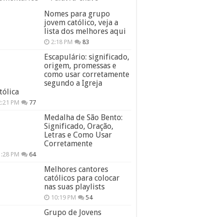
Nomes para grupo
jovem católico, veja a
lista dos melhores aqui
2:18 PM
83
Escapulário: significado,
origem, promessas e
como usar corretamente
segundo a Igreja
tólica
2:21 PM
77
Medalha de São Bento:
Significado, Oração,
Letras e Como Usar
Corretamente
1:28 PM
64
Melhores cantores
católicos para colocar
nas suas playlists
10:19 PM
54
Grupo de Jovens