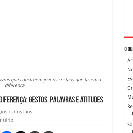
O qu
Ar
No
Ev
avras que constroem jovens cristãos que fazem a
diferença
Or
Mú
diferença: gestos, palavras e atitudes
Re
giosos Cristãos
ntário
So