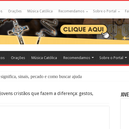
os
Orações
Música Católica
Recomendamos
Sobre o Portal
Fa
cos
Orações
Música Católica
Recomendamos
Sobre o Portal
significa, sinais, pecado e como buscar ajuda
liação: O Que É e Como Fazer uma Boa Confissão
Jovens cristãos que fazem a diferença: gestos,
Jove
 – Seu Reino Não Terá Fim: O Documentário Que Vai Tocar os Católi
 Bíblia e a Igreja Católica Ensinam Sobre Eles?
o Deve Ajudar Segundo a Bíblia