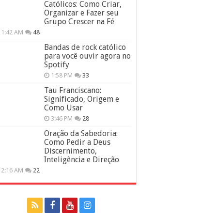
Católicos: Como Criar,
Organizar e Fazer seu
Grupo Crescer na Fé
11:42 AM
48
Bandas de rock católico
para você ouvir agora no
Spotify
1:58 PM
33
Tau Franciscano:
Significado, Origem e
Como Usar
3:46 PM
28
Oração da Sabedoria:
Como Pedir a Deus
Discernimento,
Inteligência e Direção
12:16 AM
22