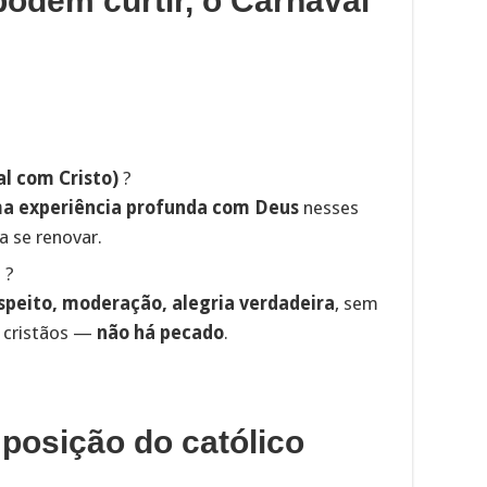
podem curtir, o Carnaval
al com Cristo)
?
a experiência profunda com Deus
nesses
a se renovar.
a
?
speito, moderação, alegria verdadeira
, sem
s cristãos —
não há pecado
.
 posição do católico