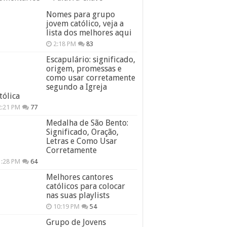
Nomes para grupo
jovem católico, veja a
lista dos melhores aqui
2:18 PM
83
Escapulário: significado,
origem, promessas e
como usar corretamente
segundo a Igreja
tólica
2:21 PM
77
Medalha de São Bento:
Significado, Oração,
Letras e Como Usar
Corretamente
1:28 PM
64
Melhores cantores
católicos para colocar
nas suas playlists
10:19 PM
54
Grupo de Jovens