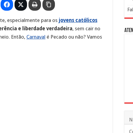
Fa
nte, especialmente para os
jovens católicos
rência e liberdade verdadeira
, sem cair no
Aten
heio. Então,
Carnaval
é Pecado ou não? Vamos
N
C