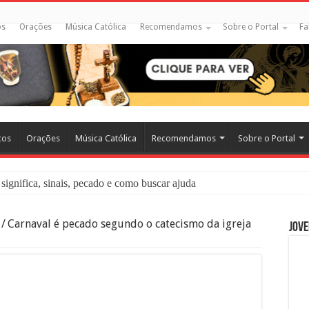
os
Orações
Música Católica
Recomendamos
Sobre o Portal
Fa
cos
Orações
Música Católica
Recomendamos
Sobre o Portal
significa, sinais, pecado e como buscar ajuda
liação: O Que É e Como Fazer uma Boa Confissão
/
Carnaval é pecado segundo o catecismo da igreja
Jove
 – Seu Reino Não Terá Fim: O Documentário Que Vai Tocar os Católi
 Bíblia e a Igreja Católica Ensinam Sobre Eles?
o Deve Ajudar Segundo a Bíblia