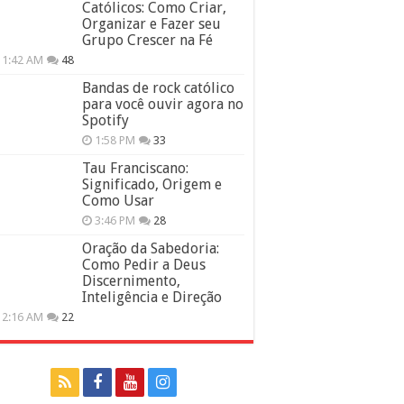
Católicos: Como Criar,
Organizar e Fazer seu
Grupo Crescer na Fé
11:42 AM
48
Bandas de rock católico
para você ouvir agora no
Spotify
1:58 PM
33
Tau Franciscano:
Significado, Origem e
Como Usar
3:46 PM
28
Oração da Sabedoria:
Como Pedir a Deus
Discernimento,
Inteligência e Direção
12:16 AM
22