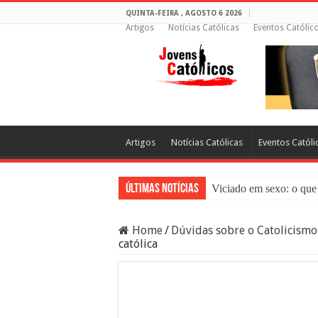
QUINTA-FEIRA , AGOSTO 6 2026
Artigos
Notícias Católicas
Eventos Católic
Artigos
Notícias Católicas
Eventos Católi
Últimas Notícias
Viciado em sexo: o que 
Sacramento da Reconci
Home
/
Dúvidas sobre o Catolicismo
Filme Sagrado Coração
católica
Falsos Amigos: O Que a
8 Pessoas Que Você Nã