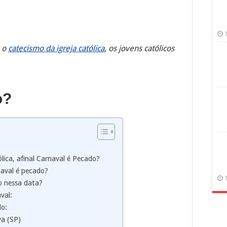
o o
catecismo da igreja católica
, os jovens católicos
o?
lica, afinal Carnaval é Pecado?
naval é pecado?
co nessa data?
val:
do:
a (SP)