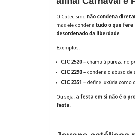
afinal Carnaval é
O Catecismo
não condena direta
mas ele condena
tudo o que fere
desordenado da liberdade
.
Exemplos:
CIC 2520
– chama à pureza no p
CIC 2290
– condena o abuso de á
CIC 2351
– define luxúria como
Ou seja,
a festa em si não é o p
festa
.