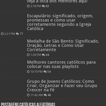
veja a lista dos melhores aqui
2:18 PM
83
Escapulário: significado, origem,
promessas e como usar
corretamente segundo a Igreja
Católica
2:21 PM
77
Medalha de São Bento: Significado,
Oração, Letras e Como Usar
Corretamente
1:28 PM
64
Melhores cantores católicos para
colocar nas suas playlists
10:19 PM
54
Grupo de Jovens Católicos: Como
Criar, Organizar e Fazer seu Grupo
Crescer na Fé
11:42 AM
48
Postagens católicas aleatórias