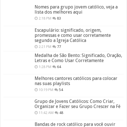
Nomes para grupo jovem católico, veja a
lista dos melhores aqui
2:18 PM
83
Escapulário: significado, origem,
promessas e como usar corretamente
segundo a Igreja Católica
2:21 PM
77
Medalha de São Bento: Significado, Oração,
Letras e Como Usar Corretamente
1:28 PM
64
Melhores cantores católicos para colocar
nas suas playlists
10:19 PM
54
Grupo de Jovens Católicos: Como Criar,
Organizar e Fazer seu Grupo Crescer na Fé
11:42 AM
48
Bandas de rock católico para você ouvir