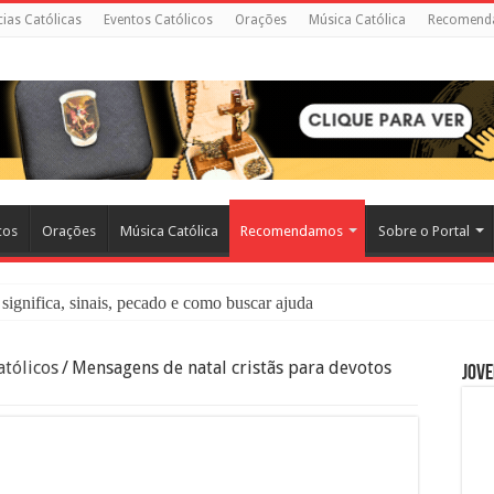
cias Católicas
Eventos Católicos
Orações
Música Católica
Recomend
cos
Orações
Música Católica
Recomendamos
Sobre o Portal
significa, sinais, pecado e como buscar ajuda
liação: O Que É e Como Fazer uma Boa Confissão
tólicos
/
Mensagens de natal cristãs para devotos
Jove
 – Seu Reino Não Terá Fim: O Documentário Que Vai Tocar os Católi
 Bíblia e a Igreja Católica Ensinam Sobre Eles?
o Deve Ajudar Segundo a Bíblia