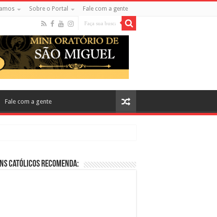
amos
Sobre o Portal
Fale com a gente
Fale com a gente
ns Católicos Recomenda:
cos no Cinema