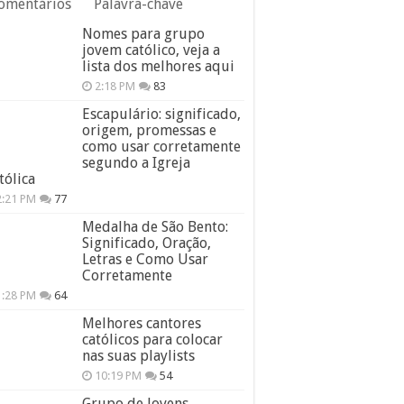
omentários
Palavra-chave
Nomes para grupo
jovem católico, veja a
lista dos melhores aqui
2:18 PM
83
Escapulário: significado,
origem, promessas e
como usar corretamente
segundo a Igreja
tólica
2:21 PM
77
Medalha de São Bento:
Significado, Oração,
Letras e Como Usar
Corretamente
1:28 PM
64
Melhores cantores
católicos para colocar
nas suas playlists
10:19 PM
54
Grupo de Jovens