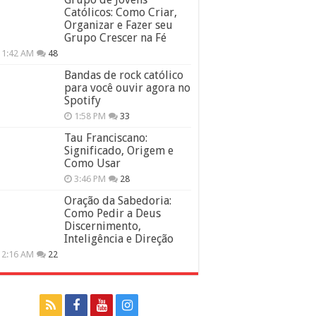
Católicos: Como Criar,
Organizar e Fazer seu
Grupo Crescer na Fé
11:42 AM
48
Bandas de rock católico
para você ouvir agora no
Spotify
1:58 PM
33
Tau Franciscano:
Significado, Origem e
Como Usar
3:46 PM
28
Oração da Sabedoria:
Como Pedir a Deus
Discernimento,
Inteligência e Direção
12:16 AM
22