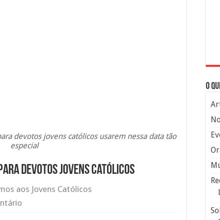
O qu
Ar
No
Ev
para devotos jovens católicos usarem nessa data tão
especial
Or
Mú
para devotos jovens católicos
Re
os aos Jovens Católicos
ntário
So