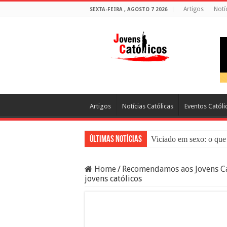
Artigos
Notí
SEXTA-FEIRA , AGOSTO 7 2026
Artigos
Notícias Católicas
Eventos Católi
Últimas Notícias
Viciado em sexo: o que 
Sacramento da Reconci
Home
/
Recomendamos aos Jovens Ca
Filme Sagrado Coração
jovens católicos
Falsos Amigos: O Que a
8 Pessoas Que Você Nã